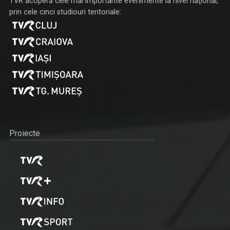
TVR acoperă cele mai importante evenimente la nivel naţional,
prin cele cinci studiouri teritoriale:
Proiecte