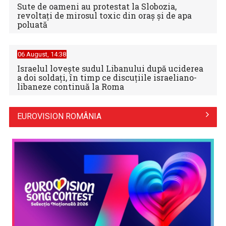
Sute de oameni au protestat la Slobozia,
revoltați de mirosul toxic din oraș și de apa
poluată
06 August, 14:38
Israelul loveşte sudul Libanului după uciderea
a doi soldaţi, în timp ce discuţiile israeliano-
libaneze continuă la Roma
EUROVISION ROMÂNIA