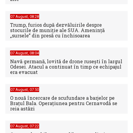
07 August, 08:28
Trump, furios după dezvăluirile despre
stocurile de muniție ale SUA. Amenință
„sursele” din presă cu închisoarea
07 August, 08:04
Navă germană, lovită de drone rusești în largul
Odesei. Atacul a continuat în timp ce echipajul
era evacuat
07 August, 07:50
O nouă încercare de scufundare a barjelor pe
Brațul Bala. Operațiunea pentru Cernavodă se
reia astăzi
07 August, 07:22