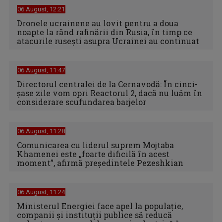
06 August, 12:21
Dronele ucrainene au lovit pentru a doua
noapte la rând rafinării din Rusia, în timp ce
atacurile rusești asupra Ucrainei au continuat
06 August, 11:47
Directorul centralei de la Cernavodă: În cinci-
şase zile vom opri Reactorul 2, dacă nu luăm în
considerare scufundarea barjelor
06 August, 11:28
Comunicarea cu liderul suprem Mojtaba
Khamenei este „foarte dificilă în acest
moment”, afirmă preşedintele Pezeshkian
06 August, 11:24
Ministerul Energiei face apel la populație,
companii și instituții publice să reducă