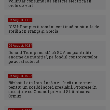
voluntar consumul de energie electrică în
orele de vârf
06 August, 11:10
IGSU: Pompierii români continuă misiunile de
sprijin în Franţa şi Grecia
06 August, 10:34
Donald Trump insistă că SUA au „cantităţi
enorme de muniţie”, pe fondul controverselor
pe acest subiect
06 August, 10:22
Războiul din Iran. Încă o zi, încă un termen
pentru un posibil acord prealabil. Progrese în
discuțiile cu Omanul privind Strâmtoarea
Ormuz