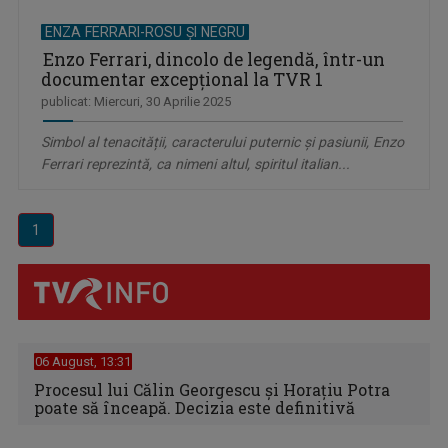
ENZA FERRARI-ROSU ŞI NEGRU
Enzo Ferrari, dincolo de legendă, într-un
documentar excepţional la TVR 1
publicat: Miercuri, 30 Aprilie 2025
Simbol al tenacității, caracterului puternic și pasiunii, Enzo
Ferrari reprezintă, ca nimeni altul, spiritul italian...
1
06 August, 13:31
Procesul lui Călin Georgescu și Horațiu Potra
poate să înceapă. Decizia este definitivă