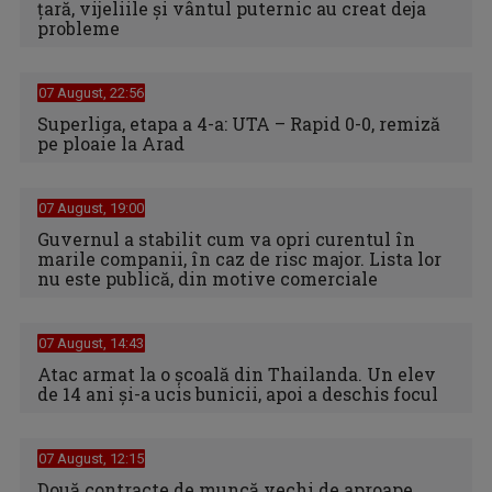
țară, vijeliile și vântul puternic au creat deja
probleme
07 August, 22:56
Superliga, etapa a 4-a: UTA – Rapid 0-0, remiză
pe ploaie la Arad
07 August, 19:00
Guvernul a stabilit cum va opri curentul în
marile companii, în caz de risc major. Lista lor
nu este publică, din motive comerciale
07 August, 14:43
Atac armat la o școală din Thailanda. Un elev
de 14 ani și-a ucis bunicii, apoi a deschis focul
07 August, 12:15
Două contracte de muncă vechi de aproape