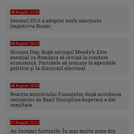
08 August, 07:52
Senatul SUA a adoptat noile sancţiuni
împotriva Rusiei
08 August, 00:22
Nicușor Dan, după ratingul Moody’s: Este
esențial ca România să revină la creștere
economică. Partidele să renunțe la agendele
politice și la discursul electoral
08 August, 00:05
Reacția ministrului Finanțelor, după acordarea
ratingului de Baa3: Disciplina bugetară a dat
rezultate
07 August, 23:21
Au început furtunile. În mai multe zone din