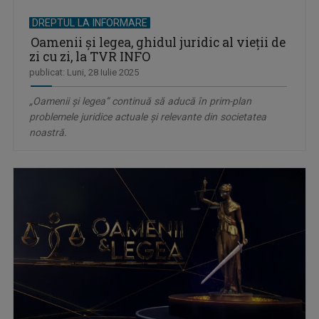
DREPTUL LA INFORMARE
Oamenii şi legea, ghidul juridic al vieții de
zi cu zi, la TVR INFO
publicat: Luni, 28 Iulie 2025
„Oamenii şi legea” continuă să aducă în prim-plan
problemele juridice actuale și relevante din societatea
noastră.