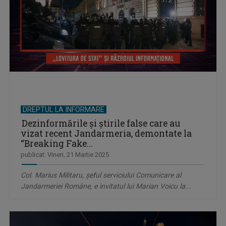
DREPTUL LA INFORMARE
Dezinformările și știrile false care au
vizat recent Jandarmeria, demontate la
“Breaking Fake...
publicat: Vineri, 21 Martie 2025
Col. Marius Militaru, șeful serviciului Comunicare al
Jandarmeriei Române, e invitatul lui Marian Voicu la...