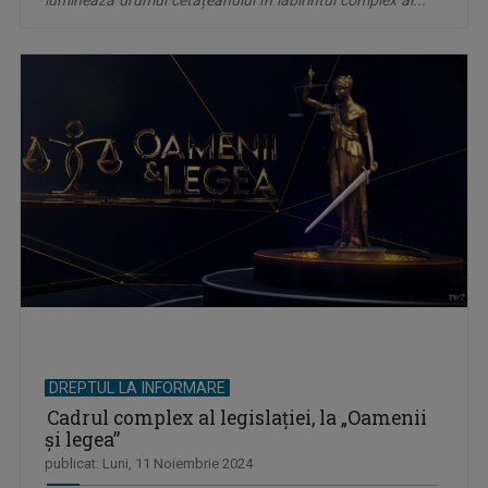
luminează drumul cetățeanului în labirintul complex al...
DREPTUL LA INFORMARE
Cadrul complex al legislației, la „Oamenii
și legea”
publicat: Luni, 11 Noiembrie 2024