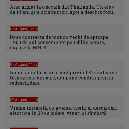
Atac armat la o școală din Thailanda. Un elev
de 14 ani și-a ucis bunicii, apoi a deschis focul
07 August, 12:15
Două contracte de muncă vechi de aproape
1.900 de ani consemnate pe tăblițe cerate,
expuse la MNIR
07 August, 11:42
Iranul anunță că un acord privind Strâmtoarea
Ormuz este aproape, dar pune condiții pentru
redeschidere
07 August, 11:10
Vreme instabilă, cu averse, vijelii şi descărcări
electrice în 33 de judeţe, vineri şi sâmbătă