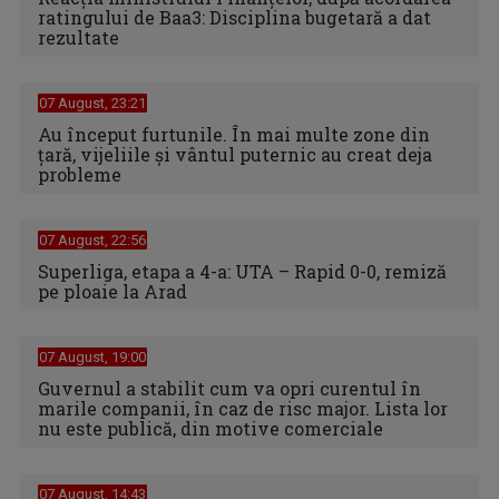
ratingului de Baa3: Disciplina bugetară a dat
rezultate
07 August, 23:21
Au început furtunile. În mai multe zone din
țară, vijeliile și vântul puternic au creat deja
probleme
07 August, 22:56
Superliga, etapa a 4-a: UTA – Rapid 0-0, remiză
pe ploaie la Arad
07 August, 19:00
Guvernul a stabilit cum va opri curentul în
marile companii, în caz de risc major. Lista lor
nu este publică, din motive comerciale
07 August, 14:43