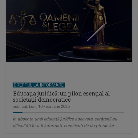
DREPTUL LA INFORMARE
Educația juridică: un pilon esențial al
societății democratice
publicat: Luni, 10 Februarie 2025
În absența unei educații juridice adecvate, cetățenii au
dificultăți în a fi informați, conștienți de drepturile lor...