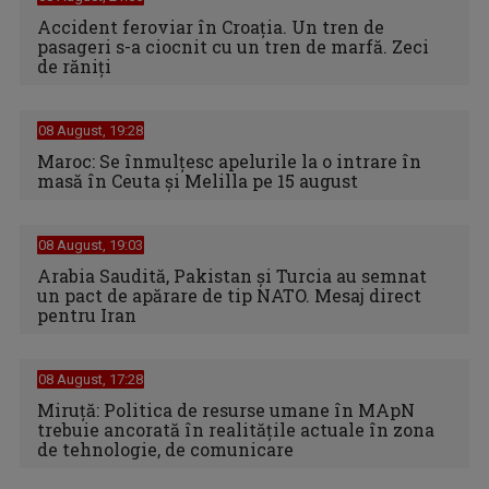
Accident feroviar în Croația. Un tren de
pasageri s-a ciocnit cu un tren de marfă. Zeci
de răniți
08 August, 19:28
Maroc: Se înmulţesc apelurile la o intrare în
masă în Ceuta şi Melilla pe 15 august
08 August, 19:03
Arabia Saudită, Pakistan și Turcia au semnat
un pact de apărare de tip NATO. Mesaj direct
pentru Iran
08 August, 17:28
Miruță: Politica de resurse umane în MApN
trebuie ancorată în realitățile actuale în zona
de tehnologie, de comunicare