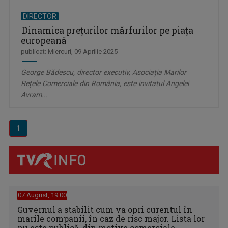
DIRECTOR
Dinamica preţurilor mărfurilor pe piaţa
europeană
publicat: Miercuri, 09 Aprilie 2025
George Bădescu, director executiv, Asociația Marilor
Rețele Comerciale din România, este invitatul Angelei
Avram...
1
07 August, 19:00
Guvernul a stabilit cum va opri curentul în
marile companii, în caz de risc major. Lista lor
nu este publică, din motive comerciale