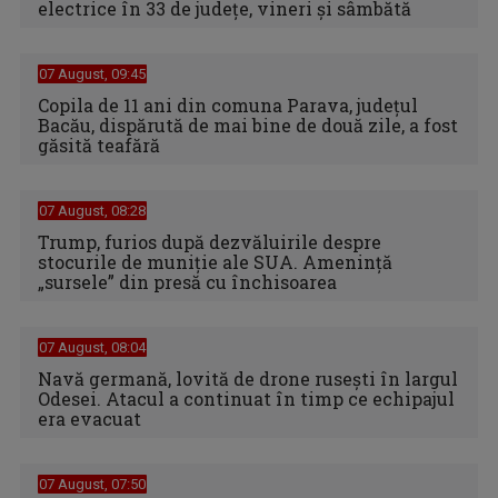
electrice în 33 de judeţe, vineri şi sâmbătă
07 August, 09:45
Copila de 11 ani din comuna Parava, judeţul
Bacău, dispărută de mai bine de două zile, a fost
găsită teafără
07 August, 08:28
Trump, furios după dezvăluirile despre
stocurile de muniție ale SUA. Amenință
„sursele” din presă cu închisoarea
07 August, 08:04
Navă germană, lovită de drone rusești în largul
Odesei. Atacul a continuat în timp ce echipajul
era evacuat
07 August, 07:50