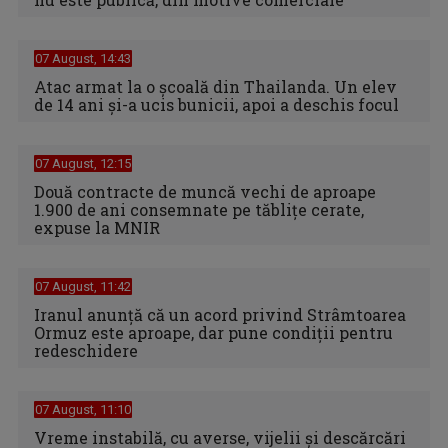
07 August, 14:43
Atac armat la o școală din Thailanda. Un elev
de 14 ani și-a ucis bunicii, apoi a deschis focul
07 August, 12:15
Două contracte de muncă vechi de aproape
1.900 de ani consemnate pe tăblițe cerate,
expuse la MNIR
07 August, 11:42
Iranul anunță că un acord privind Strâmtoarea
Ormuz este aproape, dar pune condiții pentru
redeschidere
07 August, 11:10
Vreme instabilă, cu averse, vijelii şi descărcări