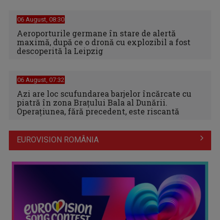
06 August, 08:30
Aeroporturile germane în stare de alertă
maximă, după ce o dronă cu explozibil a fost
descoperită la Leipzig
06 August, 07:32
Azi are loc scufundarea barjelor încărcate cu
piatră în zona Brațului Bala al Dunării.
Operațiunea, fără precedent, este riscantă
EUROVISION ROMÂNIA