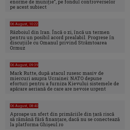
enorme de muniţie”, pe fondul controverselor
pe acest subiect
06 August, 10:22
Războiul din Iran. Încă o zi, încă un termen
pentru un posibil acord prealabil. Progrese în
discuțiile cu Omanul privind Strâmtoarea
Ormuz
06 August, 09:39
Mark Rutte, după atacul rusesc masiv de
miercuri asupra Ucrainei: NATO depune
eforturi pentru a furniza Kievului sistemele de
apărare aeriană de care are nevoie urgent
06 August, 08:40
Aproape un sfert din primăriile din țară riscă
să rămână fără finanțare, dacă nu se conectează
la platforma Ghișeul.ro