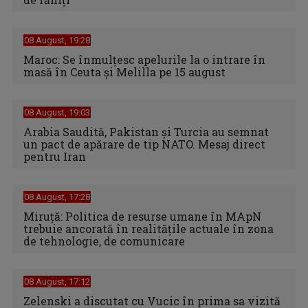
08 August, 19:28
Maroc: Se înmulţesc apelurile la o intrare în
masă în Ceuta şi Melilla pe 15 august
08 August, 19:03
Arabia Saudită, Pakistan și Turcia au semnat
un pact de apărare de tip NATO. Mesaj direct
pentru Iran
08 August, 17:28
Miruță: Politica de resurse umane în MApN
trebuie ancorată în realitățile actuale în zona
de tehnologie, de comunicare
08 August, 17:12
Zelenski a discutat cu Vucic în prima sa vizită