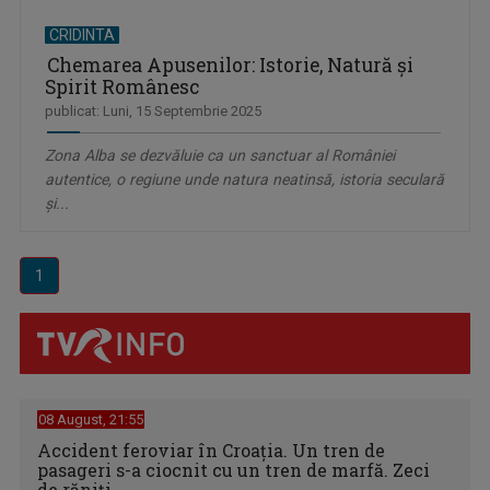
CRIDINTA
Chemarea Apusenilor: Istorie, Natură și
Spirit Românesc
publicat: Luni, 15 Septembrie 2025
Zona Alba se dezvăluie ca un sanctuar al României
autentice, o regiune unde natura neatinsă, istoria seculară
și...
1
08 August, 21:55
Accident feroviar în Croația. Un tren de
pasageri s-a ciocnit cu un tren de marfă. Zeci
de răniți