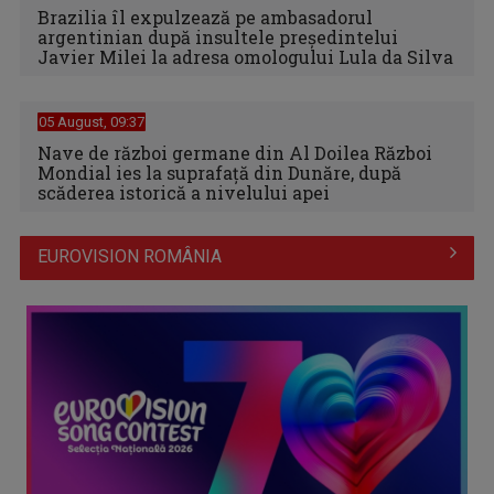
Brazilia îl expulzează pe ambasadorul
argentinian după insultele preşedintelui
Javier Milei la adresa omologului Lula da Silva
05 August, 09:37
Nave de război germane din Al Doilea Război
Mondial ies la suprafață din Dunăre, după
scăderea istorică a nivelului apei
EUROVISION ROMÂNIA