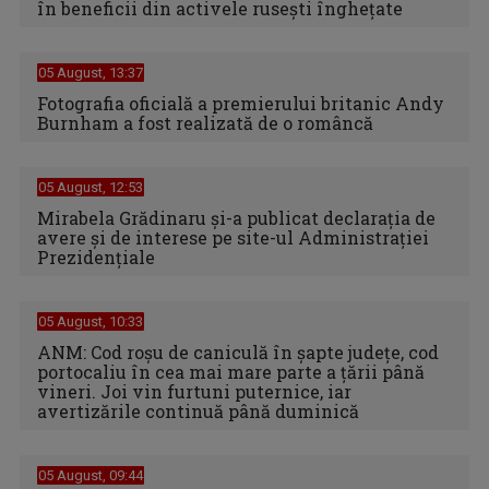
în beneficii din activele ruseşti îngheţate
05 August, 13:37
Fotografia oficială a premierului britanic Andy
Burnham a fost realizată de o româncă
05 August, 12:53
Mirabela Grădinaru și-a publicat declarația de
avere și de interese pe site-ul Administrației
Prezidențiale
05 August, 10:33
ANM: Cod roșu de caniculă în șapte județe, cod
portocaliu în cea mai mare parte a țării până
vineri. Joi vin furtuni puternice, iar
avertizările continuă până duminică
05 August, 09:44