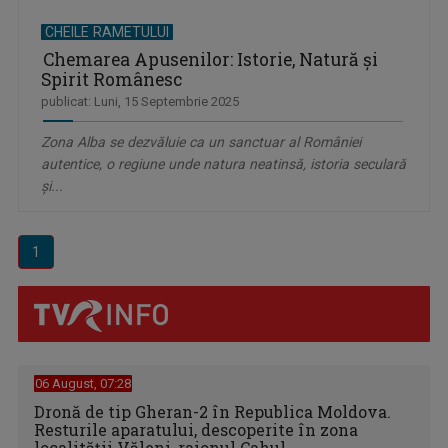
CHEILE RAMETULUI
Chemarea Apusenilor: Istorie, Natură și
Spirit Românesc
publicat: Luni, 15 Septembrie 2025
Zona Alba se dezvăluie ca un sanctuar al României
autentice, o regiune unde natura neatinsă, istoria seculară
și...
1
06 August, 07:28
Dronă de tip Gheran-2 în Republica Moldova.
Resturile aparatului, descoperite în zona
localității Văleni, raionul Cahul