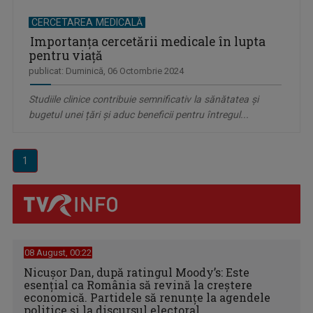
CERCETAREA MEDICALĂ
Importanța cercetării medicale în lupta
pentru viață
publicat: Duminică, 06 Octombrie 2024
Studiile clinice contribuie semnificativ la sănătatea și
bugetul unei țări și aduc beneficii pentru întregul...
1
08 August, 00:22
Nicușor Dan, după ratingul Moody’s: Este
esențial ca România să revină la creștere
economică. Partidele să renunțe la agendele
politice și la discursul electoral