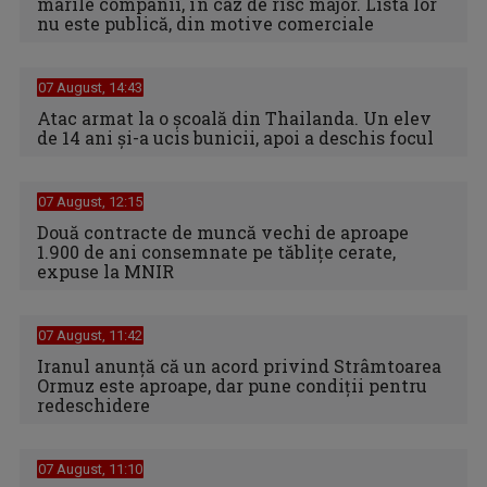
marile companii, în caz de risc major. Lista lor
nu este publică, din motive comerciale
07 August, 14:43
Atac armat la o școală din Thailanda. Un elev
de 14 ani și-a ucis bunicii, apoi a deschis focul
07 August, 12:15
Două contracte de muncă vechi de aproape
1.900 de ani consemnate pe tăblițe cerate,
expuse la MNIR
07 August, 11:42
Iranul anunță că un acord privind Strâmtoarea
Ormuz este aproape, dar pune condiții pentru
redeschidere
07 August, 11:10