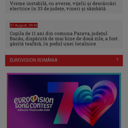
Vreme instabilă, cu averse, vijelii şi descărcări
electrice în 33 de judeţe, vineri şi sâmbătă
07 August, 09:45
Copila de 11 ani din comuna Parava, judeţul
Bacău, dispărută de mai bine de două zile, a fost
găsită teafără, în podul unei localnice
EUROVISION ROMÂNIA