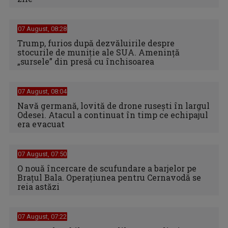
07 August, 08:28
Trump, furios după dezvăluirile despre
stocurile de muniție ale SUA. Amenință
„sursele” din presă cu închisoarea
07 August, 08:04
Navă germană, lovită de drone rusești în largul
Odesei. Atacul a continuat în timp ce echipajul
era evacuat
07 August, 07:50
O nouă încercare de scufundare a barjelor pe
Brațul Bala. Operațiunea pentru Cernavodă se
reia astăzi
07 August, 07:22