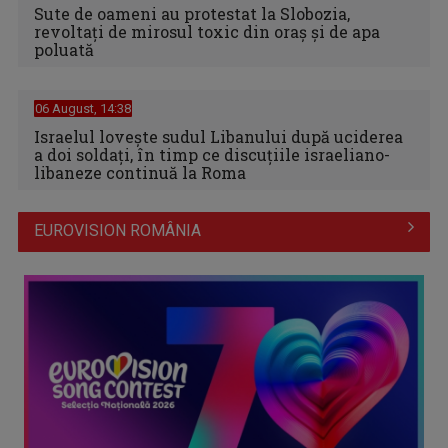
Sute de oameni au protestat la Slobozia,
revoltați de mirosul toxic din oraș și de apa
poluată
06 August, 14:38
Israelul loveşte sudul Libanului după uciderea
a doi soldaţi, în timp ce discuţiile israeliano-
libaneze continuă la Roma
EUROVISION ROMÂNIA