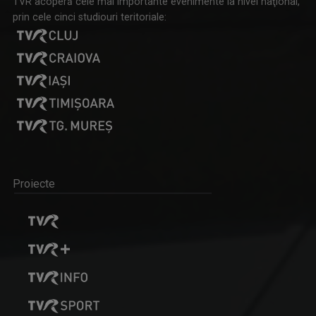
TVR acoperă cele mai importante evenimente la nivel naţional,
prin cele cinci studiouri teritoriale:
Proiecte