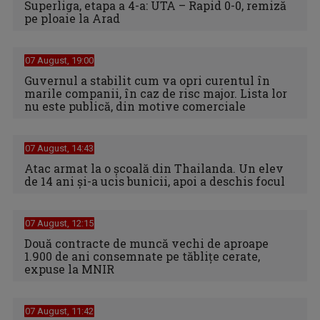
Superliga, etapa a 4-a: UTA – Rapid 0-0, remiză
pe ploaie la Arad
07 August, 19:00
Guvernul a stabilit cum va opri curentul în
marile companii, în caz de risc major. Lista lor
nu este publică, din motive comerciale
07 August, 14:43
Atac armat la o școală din Thailanda. Un elev
de 14 ani și-a ucis bunicii, apoi a deschis focul
07 August, 12:15
Două contracte de muncă vechi de aproape
1.900 de ani consemnate pe tăblițe cerate,
expuse la MNIR
07 August, 11:42