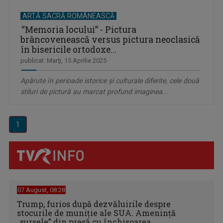
ARTĂ SACRĂ ROMÂNEASCĂ
“Memoria locului” - Pictura
brâncovenească versus pictura neoclasică
în bisericile ortodoxe...
publicat: Marţi, 15 Aprilie 2025
Apărute în perioade istorice și culturale diferite, cele două
stiluri de pictură au marcat profund imaginea...
1
07 August, 08:28
Trump, furios după dezvăluirile despre
stocurile de muniție ale SUA. Amenință
„sursele” din presă cu închisoarea