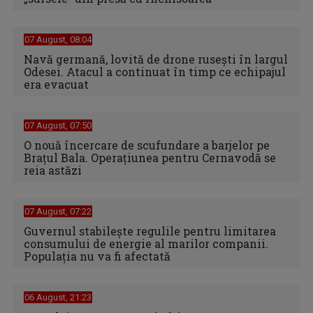
07 August, 08:04
Navă germană, lovită de drone rusești în largul
Odesei. Atacul a continuat în timp ce echipajul
era evacuat
07 August, 07:50
O nouă încercare de scufundare a barjelor pe
Brațul Bala. Operațiunea pentru Cernavodă se
reia astăzi
07 August, 07:22
Guvernul stabilește regulile pentru limitarea
consumului de energie al marilor companii.
Populația nu va fi afectată
06 August, 21:23