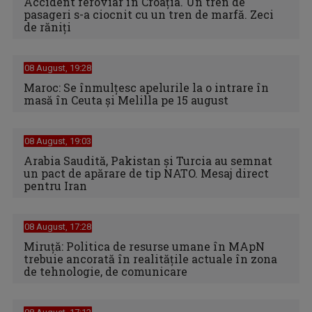
Accident feroviar în Croația. Un tren de
pasageri s-a ciocnit cu un tren de marfă. Zeci
de răniți
08 August, 19:28
Maroc: Se înmulţesc apelurile la o intrare în
masă în Ceuta şi Melilla pe 15 august
08 August, 19:03
Arabia Saudită, Pakistan și Turcia au semnat
un pact de apărare de tip NATO. Mesaj direct
pentru Iran
08 August, 17:28
Miruță: Politica de resurse umane în MApN
trebuie ancorată în realitățile actuale în zona
de tehnologie, de comunicare