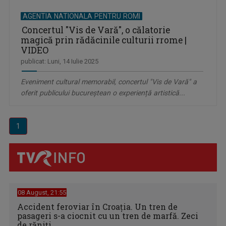
AGENTIA NATIONALA PENTRU ROMI
Concertul "Vis de Vară", o călatorie
magică prin rădăcinile culturii rrome |
VIDEO
publicat: Luni, 14 Iulie 2025
Eveniment cultural memorabil, concertul "Vis de Vară" a
oferit publicului bucureștean o experiență artistică...
1
08 August, 21:55
Accident feroviar în Croația. Un tren de
pasageri s-a ciocnit cu un tren de marfă. Zeci
de răniți