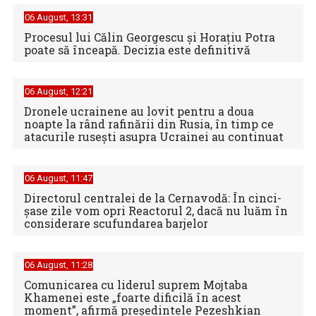
06 August, 13:31
Procesul lui Călin Georgescu și Horațiu Potra
poate să înceapă. Decizia este definitivă
06 August, 12:21
Dronele ucrainene au lovit pentru a doua
noapte la rând rafinării din Rusia, în timp ce
atacurile rusești asupra Ucrainei au continuat
06 August, 11:47
Directorul centralei de la Cernavodă: În cinci-
şase zile vom opri Reactorul 2, dacă nu luăm în
considerare scufundarea barjelor
06 August, 11:28
Comunicarea cu liderul suprem Mojtaba
Khamenei este „foarte dificilă în acest
moment”, afirmă preşedintele Pezeshkian