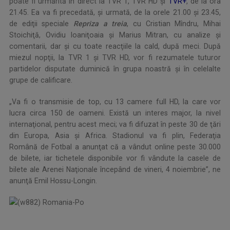
poate fi urmărită în direct la TVR 1, TVR HD şi
TVR+
, de la ora
21.45. Ea va fi precedată, şi urmată, de la orele 21.00 şi 23.45,
de ediţii speciale
Repriza a treia
, cu Cristian Mîndru, Mihai
Stoichiţă, Ovidiu Ioaniţoaia şi Marius Mitran, cu analize şi
comentarii, dar şi cu toate reacţiile la cald, după meci. După
miezul nopţii, la TVR 1 şi TVR HD, vor fi rezumatele tuturor
partidelor disputate duminică în grupa noastră şi în celelalte
grupe de calificare.
„Va fi o transmisie de top, cu 13 camere full HD, la care vor
lucra circa 150 de oameni. Există un interes major, la nivel
internaţional, pentru acest meci; va fi difuzat în peste 30 de ţări
din Europa, Asia şi Africa. Stadionul va fi plin, Federaţia
Română de Fotbal a anunţat că a vândut online peste 30.000
de bilete, iar tichetele disponibile vor fi vândute la casele de
bilete ale Arenei Naţionale începând de vineri, 4 noiembrie”, ne
anunţă Emil Hossu-Longin.