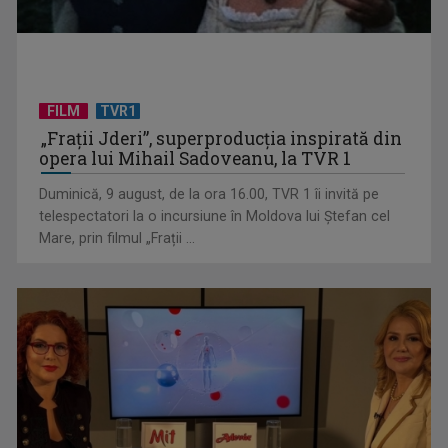
FILM
TVR1
„Spune-mi”, piesa Monicăi Anghel – a patra cea mai votată
„Frații Jderi”, superproducția inspirată din
în concursul ...
opera lui Mihail Sadoveanu, la TVR 1
Duminică, 9 august, de la ora 16.00, TVR 1 îi invită pe
telespectatori la o incursiune în Moldova lui Ștefan cel
Mare, prin filmul „Frații ...
CONCACAF respinge planul FIFA de privatizare parțială a
activităților comerciale