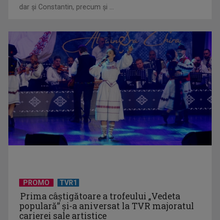
loialitate și ...
dar şi Constantin, precum şi ...
UNTOLD ONE, la Cluj-Napoca | VIDEO
PROMO
TVR1
Prima câştigătoare a trofeului „Vedeta
populară” şi-a aniversat la TVR majoratul
carierei sale artistice