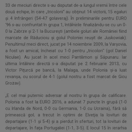
33 de meciuri directe s-au disputat de-a lungul vremii între cele
două echipe, în care „tricolorii” au obţinut 14 victorii, 15 egaluri
şi 4 înfrângeri (54-47 golaveraj). În preliminariile pentru EURO
‘96 s-au confruntat în grupa 1, întâlnirile finalizându-se cu un 0-
0 la Zabrze şi 2-1 la Bucureşti (ambele goluri ale României fiind
marcate de Răducioiu şi golul Poloniei reuşit de Juskowiak).
Penultimul meci direct, jucat pe 14 noiembrie 2009, la Varşovia,
a fost un amical, încheiat cu 1-0 pentru „tricolori" (gol Daniel
Niculae). Au jucat în acel meci Pantilimon şi Săpunaru. Iar
ultima întâlnire directă s-a disputat pe 2 februarie 2013, cu
Victor Piţurcă pe bancă, la Malaga, unde Polonia şi-a luat
revanşa, cu scorul de 4-1 (golul nostru a fost marcat de Gicu
Grozav).
„E cel mai puternic adversar al nostru în grupa de calificare.
Polonia a fost la EURO 2016, a adunat 7 puncte în grupă (1-0
cu Irlanda de Nord, 0-0 cu Germania, 1-0 cu Ucraina), fără să
primească gol, a trecut în optimi de Elveţia la lovituri de
departajare (1-1 şi 5-4) şi a pierdut în sferturi, tot la lovituri de
departajare, în faţa Portugaliei (1-1, 3-5). E locul 15 în ierarhia