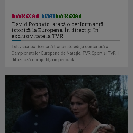
votată piesă în ...
TVRSPORT
TVR1
TVRSPORT
David Popovici atacă o performanţă
istorică la Europene. În direct şi în
exclusivitate la TVR
Televiziunea Română transmite ediţia centenară a
Campionatelor Europene de Nataţie. TVR Sport şi TVR 1
difuzează competiţia în perioada ...
„Cerul” trupei Proconsul – a şasea cea mai votată piesă în
concursul „Cerbul ...