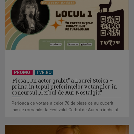
Un reper al cinematografiei mondiale, la TVR Cultural:
„Roma, oraș deschis”
PROMO
TVR.RO
Piesa „Un actor grăbit” a Laurei Stoica –
prima în topul preferinţelor votanţilor în
concursul „Cerbul de Aur Nostalgia”
Perioada de votare a celor 70 de piese ce au cucerit
inimile românilor la Festivalul Cerbul de Aur s-a încheiat.