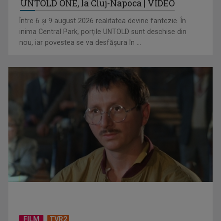
UNTOLD ONE, la Cluj-Napoca | VIDEO
Hora care unește generații | VIDEO
Între 6 și 9 august 2026 realitatea devine fantezie. În
inima Central Park, porțile UNTOLD sunt deschise din
nou, iar povestea se va desfășura în ...
Piesa Angelei Similea „După noapte vine zi” – pe podium şi
acum în inimile ...
FILM
TVR2