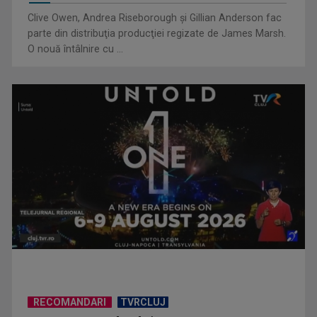
Clive Owen, Andrea Riseborough şi Gillian Anderson fac
parte din distribuţia producţiei regizate de James Marsh.
O nouă întâlnire cu ...
Piesa „Inimă, nu fi de piatră” a Corinei Chiriac ia argintul în
concursul ...
RECOMANDARI
TVRCLUJ