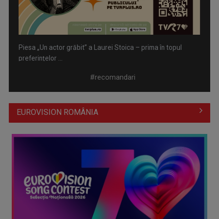
Piesa „Un actor grăbit” a Laurei Stoica – prima în topul
preferinţelor ...
#recomandari
EUROVISION ROMÂNIA
Cate Blanchett este „Blue Jasmine” – sâmbătă seară, la TVR
1