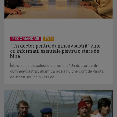
RECOMANDARI
TVRI
”Un doctor pentru dumneavoastră” vine
cu informații esențiale pentru o stare de
bine
Într-o ediţie de colecție a emisiunii ”Un doctor pentru
EVENIMENT ESTIVAL - Taberele ARC – Acolo unde începe
dumneavoastră”, aflăm că boala nu ține cont de vârstă,
ACASĂ
de statut sau de nivelul de ...