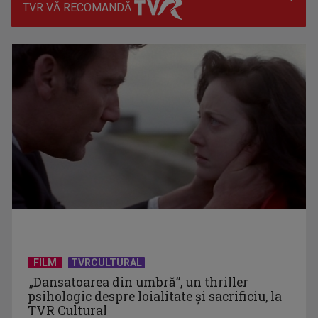
TVR VĂ RECOMANDĂ
Prima câştigătoare a trofeului „Vedeta populară” şi-a
aniversat la TVR ...
Întâlnire cu jazz-ul autohton, la TVR Cultural: „Contemporan
în România”, un ...
FILM
TVRCULTURAL
„Dansatoarea din umbră”, un thriller
psihologic despre loialitate și sacrificiu, la
TVR Cultural