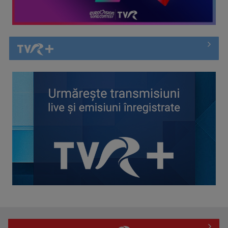
Spectacol total la TVR: David Popovici și tricolorii luptă
pentru aur la ...