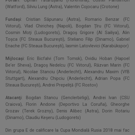
Portari
: Ciprian Tătăruşanu (Fiorentina), Costel Pantilimon
(Watford), Silviu Lung (Astra), Valentin Cojocaru (Crotone)
Fundaşi
: Cristian Săpunaru (Astra), Romario Benzar (FC
Viitorul), Vlad Chiricheş (Napoli), Bogdan Ţîru (FC Viitorul),
Cosmin Moţi (Ludogorets), Dragoş Grigore (Al Sailiya), Alin
Toşca (FC Steaua Bucureşti), Steliano Filip (Dinamo), Gabriel
Enache (FC Steaua Bucureşti), Iasmin Latovlevici (Karabükspor)
Mijlocaşi
: Eric Bicfalvi (Tom Tomsk), Ovidiu Hoban (Hapoel
Be'er Sheva), Dragoş Nedelcu (FC Viitorul), Răzvan Marin (FC
Viitorul), Nicolae Stanciu (Anderlecht), Alexandru Maxim (VfB
Stuttgart), Alexandru Chipciu (Anderlecht), Adrian Popa (FC
Steaua Bucureşti), Andrei Prepeliţă (FC Rostov)
Atacanţi
: Bogdan Stancu (Genclerbirligi), Andrei Ivan (CSU
Craiova), Florin Andone (Deportivo La Coruña), Gheorghe
Grozav (Terek Grozny), Denis Alibec (Astra), Dorin Rotariu
(Dinamo), Claudiu Keşeru (Ludogorets)
Din grupa E de calificare la Cupa Mondială Rusia 2018 mai fac