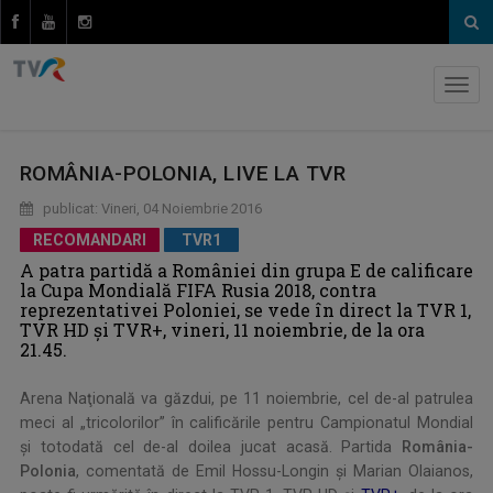
ROMÂNIA-POLONIA, LIVE LA TVR
publicat: Vineri, 04 Noiembrie 2016
RECOMANDARI
TVR1
A patra partidă a României din grupa E de calificare
la Cupa Mondială FIFA Rusia 2018, contra
reprezentativei Poloniei, se vede în direct la TVR 1,
TVR HD şi TVR+, vineri, 11 noiembrie, de la ora
21.45.
Arena Naţională va găzdui, pe 11 noiembrie, cel de-al patrulea
meci al „tricolorilor” în calificările pentru Campionatul Mondial
şi totodată cel de-al doilea jucat acasă. Partida
România-
Polonia
, comentată de Emil Hossu-Longin şi Marian Olaianos,