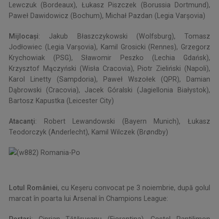
Lewczuk (Bordeaux), Łukasz Piszczek (Borussia Dortmund),
Paweł Dawidowicz (Bochum), Michał Pazdan (Legia Varșovia)
Mijlocaşi
: Jakub Błaszczykowski (Wolfsburg), Tomasz
Jodłowiec (Legia Varșovia), Kamil Grosicki (Rennes), Grzegorz
Krychowiak (PSG), Sławomir Peszko (Lechia Gdańsk),
Krzysztof Mączyński (Wisła Cracovia), Piotr Zieliński (Napoli),
Karol Linetty (Sampdoria), Paweł Wszołek (QPR), Damian
Dąbrowski (Cracovia), Jacek Góralski (Jagiellonia Białystok),
Bartosz Kapustka (Leicester City)
Atacanţi
: Robert Lewandowski (Bayern Munich), Łukasz
Teodorczyk (Anderlecht), Kamil Wilczek (Brøndby)
Lotul României
, cu Keşeru convocat pe 3 noiembrie, după golul
marcat în poarta lui Arsenal în Champions League: