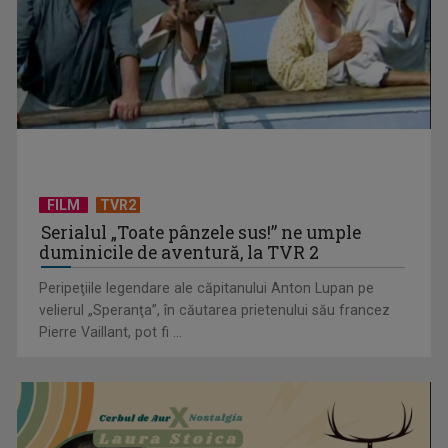
TVR lansează un apel pentru proiecte de emisiuni
FILM
TVR2
Serialul „Toate pânzele sus!” ne umple
duminicile de aventură, la TVR 2
Peripeţiile legendare ale căpitanului Anton Lupan pe
velierul „Speranţa”, în căutarea prietenului său francez
Pierre Vaillant, pot fi ...
"Robin Hood"-ul serialelor coreene: "Iljimae, hoţul fantomă",
la TVR 1