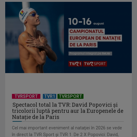
Universitatea de Vară, la Băile Tușnad | VIDEO
TVRSPORT
TVR1
TVRSPORT
Spectacol total la TVR: David Popovici și
tricolorii luptă pentru aur la Europenele de
Natație de la Paris
Cel mai important eveniment al nataţiei în 2026 se vede
„Dansatoarea din umbră”, un thriller psihologic despre
în direct la TVR Sport şi TVR 1. De 2 X Popovici: David,