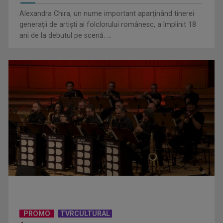
Alexandra Chira, un nume important aparţinând tinerei
generaţii de artişti ai folclorului românesc, a împlinit 18
ani de la debutul pe scenă. ...
Telespectatorii TVR 2 văd comedia „Divorţ din dragoste”, cu
Horaţiu Mălăele ...
David Popovici atacă o performanţă istorică la Europene. În
direct şi în ...
PROMO
TVRCULTURAL