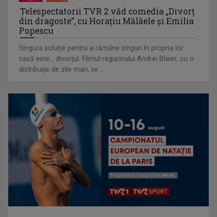
Telespectatorii TVR 2 văd comedia „Divorţ
din dragoste”, cu Horaţiu Mălăele şi Emilia
Popescu
Singura soluţie pentru a rămâne singuri în propria lor
casă este... divorţul. Filmul regizorului Andrei Blaier, cu o
Cum ne-a îmbolnăvit telefonul și cum salvarea era mereu
distribuţie de zile mari, se ...
acolo: Mai încet, fă ...
Anda Călugăreanu cu „N-am noroc” – a cincea cea mai