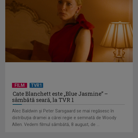
Federația SANITAS suspendă temporar greva generală din
sistemul sanitar
FILM
TVR1
Cate Blanchett este „Blue Jasmine” –
sâmbătă seară, la TVR 1
„E cool să fii cult!”, în curând la TVR 1 și TVR 2
Alec Baldwin şi Peter Sarsgaard se mai regăsesc în
distribuţia dramei a cărei regie e semnată de Woody
Allen. Vedem filmul sâmbătă, 8 august, de ...