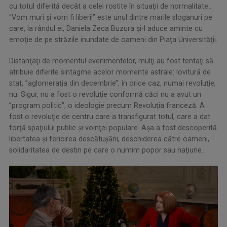
cu totul diferită decât a celei rostite în situaţii de normalitate..
"Vom muri şi vom fi liberi!’’ este unul dintre marile sloganuri pe
care, la rândul ei, Daniela Zeca Buzura şi-l aduce aminte cu
emoţie de pe străzile inundate de oameni din Piaţa Universităţii.
Distanţaţi de momentul evenimentelor, mulţi au fost tentaţi să
atribuie diferite sintagme acelor momente astrale: lovitură de
stat, ’’aglomeraţia din decembrie’’, în orice caz, numai revoluţie,
nu. Sigur, nu a fost o revoluţie conformă căci nu a avut un
’’program politic’’, o ideologie precum Revoluţia franceză. A
fost o revoluţie de centru care a transfigurat totul, care a dat
forţă spaţiului public şi voinţei populare. Aşa a fost descoperită
libertatea şi fericirea descătuşării, deschiderea către oameni,
solidaritatea de destin pe care o numim popor sau naţiune.