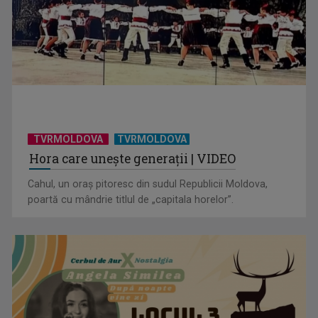
„Frații Jderi”, superproducția inspirată din opera lui Mihail
Sadoveanu, la ...
TVRMOLDOVA
TVRMOLDOVA
Hora care unește generații | VIDEO
Cahul, un oraș pitoresc din sudul Republicii Moldova,
poartă cu mândrie titlul de „capitala horelor”.
”Un doctor pentru dumneavoastră” vine cu informații
esențiale pentru o stare ...