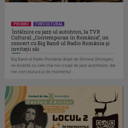
PROMO
TVRCULTURAL
Protest de amploare al fermierilor în Capitală
Întâlnire cu jazz-ul autohton, la TVR
Cultural: „Contemporan în România”, un
concert cu Big Band-ul Radio România şi
invitaţii săi
Big Band-ul Radio România dirijat de Simona Strungaru
ne încântă cu cele mai noi creaţii de jazz autohtone, dar
me vom bucura şi de momentul ...
Visul începe la „Vedeta Familiei”! Au început înscrierile
pentru sezonul 9