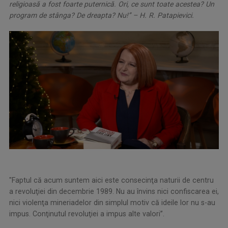
religioasă a fost foarte puternică. Ori, ce sunt toate acestea? Un
program de stânga? De dreapta? Nu!’’ – H. R. Patapievici.
"Faptul că acum suntem aici este consecinţa naturii de centru
a revoluţiei din decembrie 1989. Nu au învins nici confiscarea ei,
nici violenţa mineriadelor din simplul motiv că ideile lor nu s-au
impus. Conţinutul revoluţiei a impus alte valori’’.