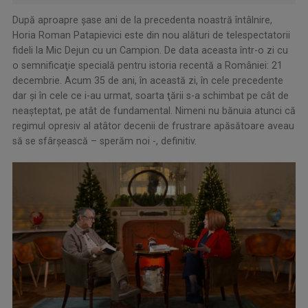
După aproapre şase ani de la precedenta noastră întâlnire,
Horia Roman Patapievici este din nou alături de telespectatorii
fideli la Mic Dejun cu un Campion. De data aceasta într-o zi cu
o semnificaţie specială pentru istoria recentă a României: 21
decembrie. Acum 35 de ani, în această zi, în cele precedente
dar şi în cele ce i-au urmat, soarta ţării s-a schimbat pe cât de
neaşteptat, pe atât de fundamental. Nimeni nu bănuia atunci că
regimul opresiv al atâtor decenii de frustrare apăsătoare aveau
să se sfârşească – sperăm noi -, definitiv.