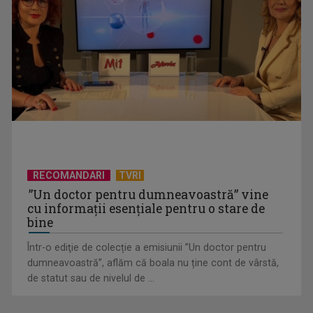
„Cerul” trupei Proconsul – a şasea cea mai votată piesă în
concursul „Cerbul ...
RECOMANDARI
TVRI
”Un doctor pentru dumneavoastră” vine
cu informații esențiale pentru o stare de
bine
Într-o ediţie de colecție a emisiunii ”Un doctor pentru
dumneavoastră”, aflăm că boala nu ține cont de vârstă,
„Spune-mi”, piesa Monicăi Anghel – a patra cea mai votată
de statut sau de nivelul de ...
în concursul ...