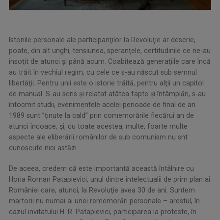
Istoriile personale ale participanţilor la Revoluţie ar descrie,
poate, din alt unghi, tensiunea, speranţele, certitudinile ce ne-au
însoţit de atunci şi până acum. Coabitează generaţiile care încă
au trăit în vechiul regim, cu cele ce s-au născut sub semnul
libertăţii. Pentru unii este o istorie trăită, pentru alţii un capitol
de manual. S-au scris şi relatat atâtea fapte şi întâmplări, s-au
întocmit studii, evenimentele acelei perioade de final de an
1989 sunt ’’ţinute la cald’’ prin comemorările fiecărui an de
atunci încoace, şi, cu toate acestea, multe, foarte multe
aspecte ale eliberării românilor de sub comunism nu snt
cunoscute nici astăzi.
De aceea, credem că este importantă această întâlnire cu
Horia Roman Patapievici, unul dintre intelectualii de prim plan ai
României care, atunci, la Revoluţie avea 30 de ani. Suntem
martorii nu numai ai unei rememorări personale – arestul, în
cazul invitatului H. R. Patapievici, participarea la proteste, în