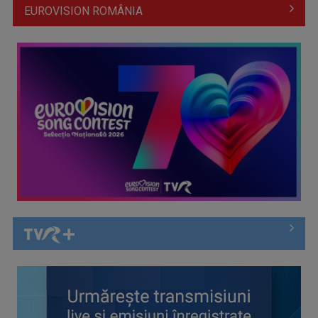
EUROVISION ROMÂNIA
Întâlnire cu jazz-ul autohton, la TVR Cultural: „Contemporan
în România”, un ...
Piesa „Inimă, nu fi de piatră” a Corinei Chiriac ia argintul în