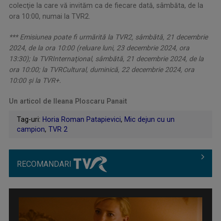
colecţie la care vă invităm ca de fiecare dată, sâmbăta, de la
ora 10:00, numai la TVR2.
*** Emisiunea poate fi urmărită la TVR2, sâmbătă, 21 decembrie
2024, de la ora 10:00 (reluare luni, 23 decembrie 2024, ora
13:30); la TVRInternaţional, sâmbătă, 21 decembrie 2024, de la
ora 10:00; la TVRCultural, duminică, 22 decembrie 2024, ora
10:00 şi la TVR+.
Un articol de Ileana Ploscaru Panait
Tag-uri:
Horia Roman Patapievici
,
Mic dejun cu un
campion
,
TVR 2
RECOMANDARI