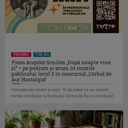
Serialul „Toate pânzele sus!” ne umple duminicile de
PROMO
TVR.RO
aventură, la TVR 2
Piesa Angelei Similea „După noapte vine
zi” – pe podium şi acum în inimile
publicului: locul 3 în concursul „Cerbul de
Aur Nostalgia”
Perioada de votare a celor 70 de piese ce au cucerit
inimile românilor la Festivalul Cerbul de Aur s-a încheiat.