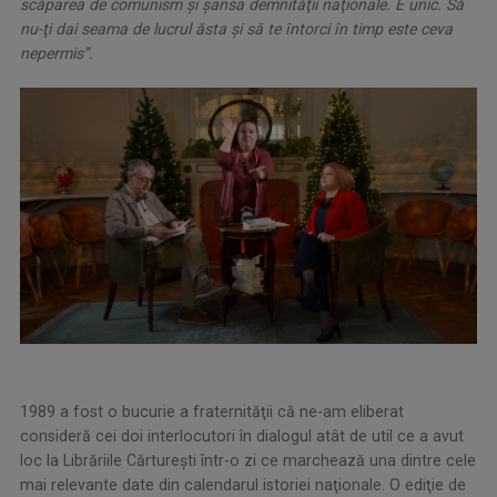
scăparea de comunism şi şansa demnităţii naţionale. E unic. Să
nu-ţi dai seama de lucrul ăsta şi să te întorci în timp este ceva
nepermis’’.
1989 a fost o bucurie a fraternităţii că ne-am eliberat
consideră cei doi interlocutori în dialogul atât de util ce a avut
loc la Librăriile Cărtureşti într-o zi ce marchează una dintre cele
mai relevante date din calendarul istoriei naţionale. O ediţie de