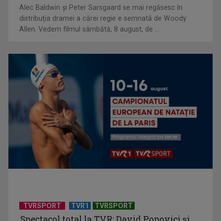
Alec Baldwin şi Peter Sarsgaard se mai regăsesc în
Un reper al cinematografiei mondiale, la TVR Cultural:
distribuţia dramei a cărei regie e semnată de Woody
„Roma, oraș deschis”
Allen. Vedem filmul sâmbătă, 8 august, de ...
Federația SANITAS suspendă temporar greva generală din
sistemul sanitar
TVRSPORT
TVR1
TVRSPORT
Spectacol total la TVR: David Popovici și