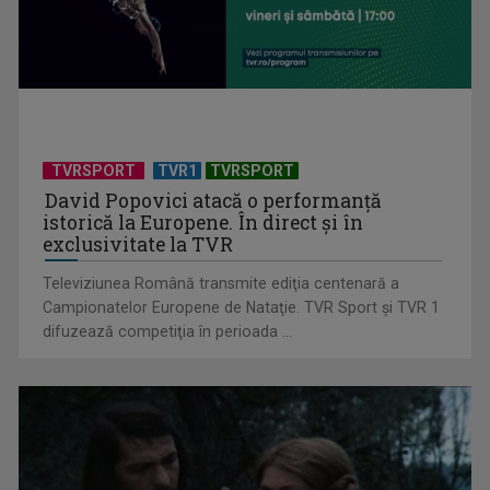
Piesa Angelei Similea „După noapte vine zi” – pe podium şi
acum în inimile ...
TVRSPORT
TVR1
TVRSPORT
David Popovici atacă o performanţă
istorică la Europene. În direct şi în
exclusivitate la TVR
Televiziunea Română transmite ediţia centenară a
Campionatelor Europene de Nataţie. TVR Sport şi TVR 1
difuzează competiţia în perioada ...
Cum ne-a îmbolnăvit telefonul și cum salvarea era mereu
acolo: Mai încet, fă ...