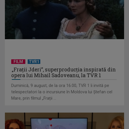
FILM
TVR1
„Frații Jderi”, superproducția inspirată din
Anda Călugăreanu cu „N-am noroc” – a cincea cea mai
opera lui Mihail Sadoveanu, la TVR 1
votată piesă în ...
Duminică, 9 august, de la ora 16.00, TVR 1 îi invită pe
telespectatori la o incursiune în Moldova lui Ștefan cel
Mare, prin filmul „Frații ...