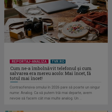
Piesa „Un actor grăbit” a Laurei Stoica – prima în topul
preferinţelor ...
REPORTAJ-ANALIZA
TVR.RO
Cum ne-a îmbolnăvit telefonul și cum
salvarea era mereu acolo: Mai încet, fă
totul mai încet!
Contraofensiva omului în 2026 pare să poarte un singur
nume: Analog. Ca să putem trăi mai departe, avem
nevoie să facem cât mai multe analog. Un ...