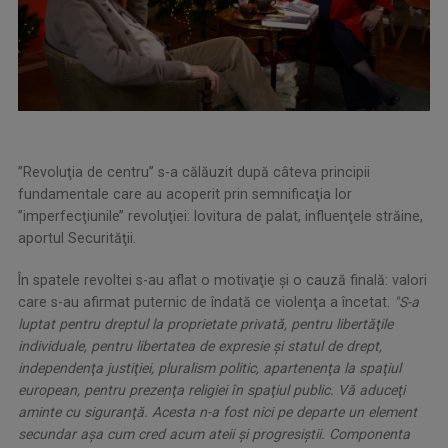
’’Revoluţia de centru’’ s-a călăuzit după câteva principii
fundamentale care au acoperit prin semnificaţia lor
’’imperfecţiunile’’ revoluţiei: lovitura de palat, influenţele străine,
aportul Securităţii.
În spatele revoltei s-au aflat o motivaţie şi o cauză finală: valori
care s-au afirmat puternic de îndată ce violenţa a încetat.
"S-a
luptat pentru dreptul la proprietate privată, pentru libertăţile
individuale, pentru libertatea de expresie şi statul de drept,
independenţa justiţiei, pluralism politic, apartenenţa la spaţiul
european, pentru prezenţa religiei în spaţiul public. Vă aduceţi
aminte cu siguranţă. Acesta n-a fost nici pe departe un element
secundar aşa cum cred acum ateii şi progresiştii. Componenta