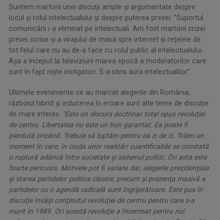
Suntem martorii unei discuţii ample şi argumentate despre
locul şi rolul intelectualului şi despre puterea presei: ’’Suportul
comunicării i-a eliminat pe intelectuali. Am fost martorii crizei
presei scrise şi a virajului de masă spre internet şi reţelele de
tot felul care nu au de-a face cu rolul public al intelectualului.
Aşa a început la televiziuni marea epocă a moderatorilor care
sunt în fapt nişte instigatori. S-a stins aura intelectualilor’’.
Ultimele evenimente ce au marcat alegerile din România,
războiul hibrid şi inducerea în eroare sunt alte teme de discuţie
de mare interes.
"Este un discurs doctrinar total opus revoluţiei
de centru. Libertatea nu este un bun garantat. Ea poate fi
pierdută oricând. Trebuie să luptăm pentru ea zi de zi. Trăim un
moment în care, în ciuda unor realizări cuantificabile se constată
o ruptură adâncă între societate şi sistemul politic. Ori asta este
foarte periculos. Motivele pot fi variate dar, alegerile prezidenţiale
şi starea partidelor politice clasice, precum şi prezenţa masivă a
partidelor cu o agendă radicală sunt îngrijorătoare. Este pus în
discuţie însăşi conţinutul revoluţiei de centru pentru care s-a
murit în 1989. Ori acestă revoluţie a însemnat pentru noi