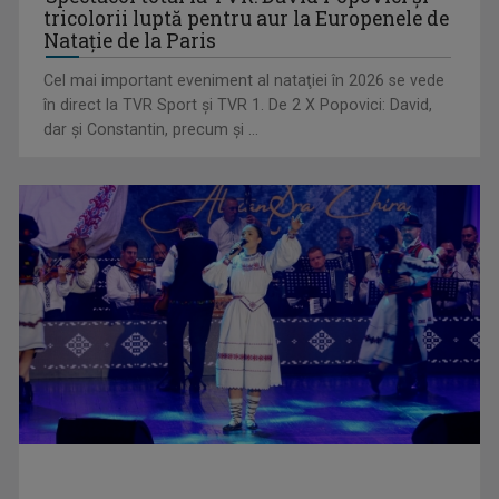
tricolorii luptă pentru aur la Europenele de
Natație de la Paris
Cel mai important eveniment al nataţiei în 2026 se vede
în direct la TVR Sport şi TVR 1. De 2 X Popovici: David,
dar şi Constantin, precum şi ...
„E cool să fii cult!”, în curând la TVR 1 și TVR 2
Universitatea de Vară, la Băile Tușnad | VIDEO