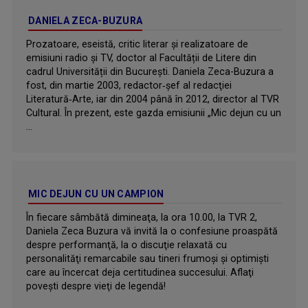
DANIELA ZECA-BUZURA
Prozatoare, eseistă, critic literar și realizatoare de
emisiuni radio și TV, doctor al Facultății de Litere din
cadrul Universității din București. Daniela Zeca-Buzura a
fost, din martie 2003, redactor‑şef al redacţiei
Literatură‑Arte, iar din 2004 până în 2012, director al TVR
Cultural. În prezent, este gazda emisiunii „Mic dejun cu un
...
MIC DEJUN CU UN CAMPION
În fiecare sâmbătă dimineaţa, la ora 10.00, la TVR 2,
Daniela Zeca Buzura vă invită la o confesiune proaspătă
despre performanţă, la o discuţie relaxată cu
personalităţi remarcabile sau tineri frumoşi şi optimişti
care au încercat deja certitudinea succesului. Aflaţi
poveşti despre vieţi de legendă!