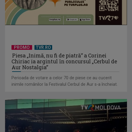
PROMO
TVR.RO
Piesa „Inimă, nu fi de piatră” a Corinei
David Popovici atacă o performanţă istorică la Europene. În
Chiriac ia argintul în concursul „Cerbul de
direct şi în ...
Aur Nostalgia”
Perioada de votare a celor 70 de piese ce au cucerit
inimile românilor la Festivalul Cerbul de Aur s-a încheiat.