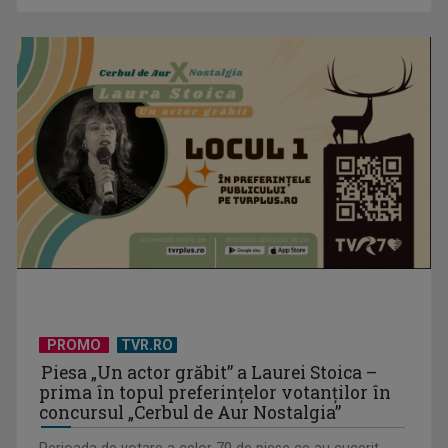
EVENIMENT ESTIVAL - Taberele ARC – Acolo unde începe
ACASĂ
PROMO
TVR.RO
TVR lansează un apel pentru proiecte de emisiuni
Piesa „Un actor grăbit” a Laurei Stoica –
prima în topul preferinţelor votanţilor în
concursul „Cerbul de Aur Nostalgia”