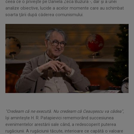
ceea ce o priveşte pe Daniela Zeca Buzura -, dar şi a unei
analize obiective, lucide a acelor momente care au schimbat
soarta ţării după căderea comunismului.
"Credeam că ne execută. Nu credeam că Ceauşescu va cădea",
îşi aminteşte H. R. Patapievici rememorând succesiunea
evenimentelor arestării sale când, a redescoperit puterea
rugăciunii. A rugăciunii tăcute, interioare ce capătă o valoare