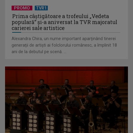
PROMO
TVR1
Prima câştigătoare a trofeului „Vedeta
populară” şi-a aniversat la TVR majoratul
carierei sale artistice
Alexandra Chira, un nume important aparţinând tinerei
generaţii de artişti ai folclorului românesc, a împlinit 18
ani de la debutul pe scenă. ...
De peste 160 de ani în slujba culturii românești. Povestea
„Societății” din ...