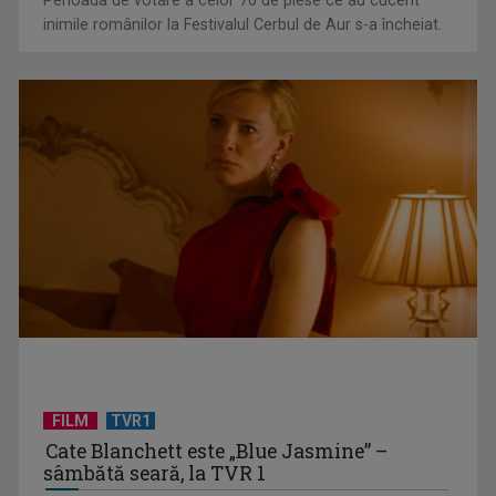
Perioada de votare a celor 70 de piese ce au cucerit
inimile românilor la Festivalul Cerbul de Aur s-a încheiat.
"Robin Hood"-ul serialelor coreene: "Iljimae, hoţul fantomă",
la TVR 1
FILM
TVR1
Cate Blanchett este „Blue Jasmine” –
sâmbătă seară, la TVR 1