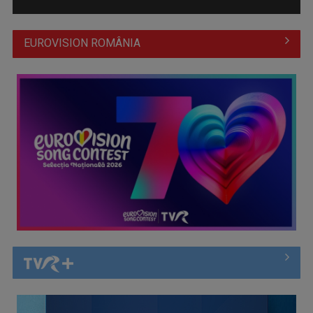
EUROVISION ROMÂNIA
Prima câştigătoare a trofeului „Vedeta populară” şi-a
aniversat la TVR ...