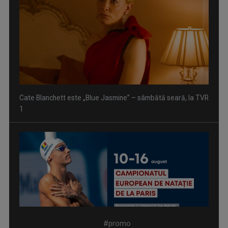
Cate Blanchett este „Blue Jasmine” – sâmbătă seară, la TVR
1
Spectacol total la TVR: David Popovici și tricolorii luptă
pentru aur la ...
#promo