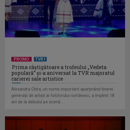
Telespectatorii TVR 2 văd comedia „Divorţ din dragoste”, cu
Horaţiu Mălăele ...
PROMO
TVR1
Prima câştigătoare a trofeului „Vedeta
populară” şi-a aniversat la TVR majoratul
carierei sale artistice
Alexandra Chira, un nume important aparţinând tinerei
generaţii de artişti ai folclorului românesc, a împlinit 18
ani de la debutul pe scenă. ...