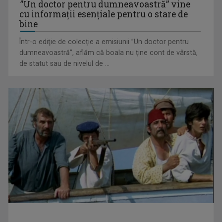
”Un doctor pentru dumneavoastră” vine
cu informații esențiale pentru o stare de
bine
Într-o ediţie de colecție a emisiunii ”Un doctor pentru
Octavian Cotescu, în rolul maiorului Vigu, pus să rezolve
dumneavoastră”, aflăm că boala nu ține cont de vârstă,
misterul unei ...
de statut sau de nivelul de ...
„Brazilia – întoarcerea la pădure”: salvarea vine din
înţelepciunea veche, ...