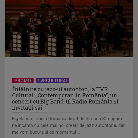
David Popovici atacă o performanţă istorică la Europene. În
direct şi în ...
PROMO
TVRCULTURAL
Întâlnire cu jazz-ul autohton, la TVR
Cultural: „Contemporan în România”, un
„Frații Jderi”, superproducția inspirată din opera lui Mihail
concert cu Big Band-ul Radio România şi
Sadoveanu, la ...
invitaţii săi
Big Band-ul Radio România dirijat de Simona Strungaru
ne încântă cu cele mai noi creaţii de jazz autohtone, dar
me vom bucura şi de momentul ...