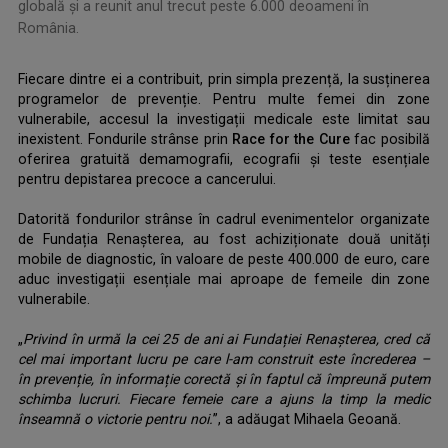
globală și a reunit anul trecut peste 6.000 deoameni în
România.
.
Fiecare dintre ei a contribuit, prin simpla prezență, la susținerea
programelor de prevenție. Pentru multe femei din zone
vulnerabile, accesul la investigații medicale este limitat sau
inexistent. Fondurile strânse prin
Race for the Cure
fac posibilă
oferirea gratuită demamografii, ecografii și teste esențiale
pentru depistarea precoce a cancerului.
.
Datorită fondurilor strânse în cadrul evenimentelor organizate
de Fundația Renașterea, au fost achiziționate două unități
mobile de diagnostic, în valoare de peste 400.000 de euro, care
aduc investigații esențiale mai aproape de femeile din zone
vulnerabile.
.
„
Privind în urmă la cei 25 de ani ai Fundației Renașterea, cred că
cel mai important lucru pe care l-am construit este încrederea –
în prevenție, în informație corectă și în faptul că împreună putem
schimba lucruri. Fiecare femeie care a ajuns la timp la medic
înseamnă o victorie pentru noi.
”, a adăugat Mihaela Geoană.
.