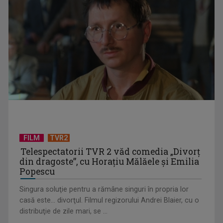
„Spune-mi”, piesa Monicăi Anghel – a patra cea mai votată
în concursul ...
FILM
TVR2
Telespectatorii TVR 2 văd comedia „Divorţ
din dragoste”, cu Horaţiu Mălăele şi Emilia
Popescu
Singura soluţie pentru a rămâne singuri în propria lor
casă este... divorţul. Filmul regizorului Andrei Blaier, cu o
distribuţie de zile mari, se ...
TVR lansează un apel pentru proiecte de emisiuni