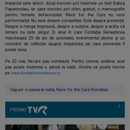
Impactul este direct: două înscrieri pot însemna un test Babeș
Papanicolau, iar șase înscrieri pot oferi, gratuit, o mamografie
pentru femeile defavorizate. Race for the Cure nu cere
performanță. Nu este despre competiție. Este despre prezență.
Despre a merge împreună, despre a susține, despre a arăta că
nimeni nu este singur. În anul în care Fundația Renașterea
marchează 25 de ani de activitate, evenimentul devine și un
moment de reflecție asupra impactului pe care prevenția îl
poate avea.
.
Pe 23 mai, fiecare pas contează. Pentru cineva, undeva, acel
pas poate însemna o șansă la viață. Oricine se poate înscrie
pe
www.fundatiarenasterea.ro
Tag-uri:
o sansa la viata
,
Race for the Cure România
PROMO