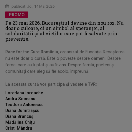
publicat: Joi, 14 Mai 2026
PROMO
Pe 23 mai 2026, Bucureștiul devine din nou roz. Nu
doar o culoare, ci un simbol al speranței, al
solidarității și al vieților care pot fi salvate prin
prevenție.
Race for the Cure România
, organizat de Fundația Renașterea
nu este doar o cursă. Este o poveste despre oameni. Despre
femei care au luptat și au învins. Despre familii, prieteni și
comunități care aleg să fie acolo, împreună.
.
L
a aceasta cursă vor participa și vedetele TVR:
Loredana Iordache
Andra Soceanu
Teodora Antonescu
Diana Dumitraşcu
Diana Brâncuş
Mădălina Chiţu
Cristi Mândru