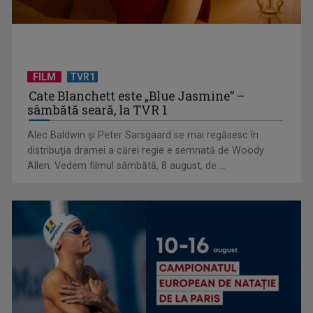
FILM
TVR1
Cate Blanchett este „Blue Jasmine” –
sâmbătă seară, la TVR 1
Alec Baldwin şi Peter Sarsgaard se mai regăsesc în
Primul Palme d'Or al lui Emir Kusturica este „Filmul de artă”
distribuţia dramei a cărei regie e semnată de Woody
de duminică, ...
Allen. Vedem filmul sâmbătă, 8 august, de ...