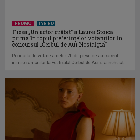
TVR Sport transmite în direct semifinalele și finalele
PROMO
TVR.RO
Campionatelor ...
Piesa „Un actor grăbit” a Laurei Stoica –
prima în topul preferinţelor votanţilor în
concursul „Cerbul de Aur Nostalgia”
Perioada de votare a celor 70 de piese ce au cucerit
inimile românilor la Festivalul Cerbul de Aur s-a încheiat.
Virtuozitate și sonorităţi populare surprinzătoare, în a doua
ediţie „best ...