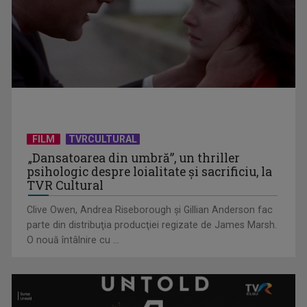
Piesa Angelei Similea „După noapte vine zi” – pe podium şi
acum în inimile ...
FILM
TVRCULTURAL
„Dansatoarea din umbră”, un thriller
psihologic despre loialitate și sacrificiu, la
TVR Cultural
Clive Owen, Andrea Riseborough şi Gillian Anderson fac
parte din distribuţia producţiei regizate de James Marsh.
O nouă întâlnire cu ...