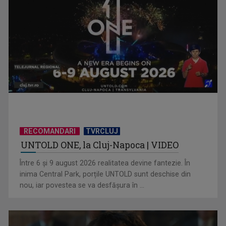
Anda Călugăreanu cu „N-am noroc” – a cincea cea mai
votată piesă în ...
RECOMANDARI
TVRCLUJ
UNTOLD ONE, la Cluj-Napoca | VIDEO
„Cerul” trupei Proconsul – a şasea cea mai votată piesă în
Între 6 și 9 august 2026 realitatea devine fantezie. În
concursul „Cerbul ...
inima Central Park, porțile UNTOLD sunt deschise din
nou, iar povestea se va desfășura în ...