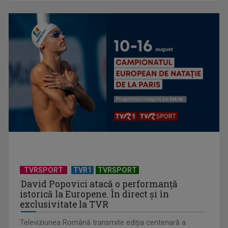
"Robin Hood"-ul serialelor coreene: "Iljimae, hoţul fantomă",
la TVR 1
TVRSPORT
TVR1
TVRSPORT
David Popovici atacă o performanţă
istorică la Europene. În direct şi în
exclusivitate la TVR
Televiziunea Română transmite ediţia centenară a