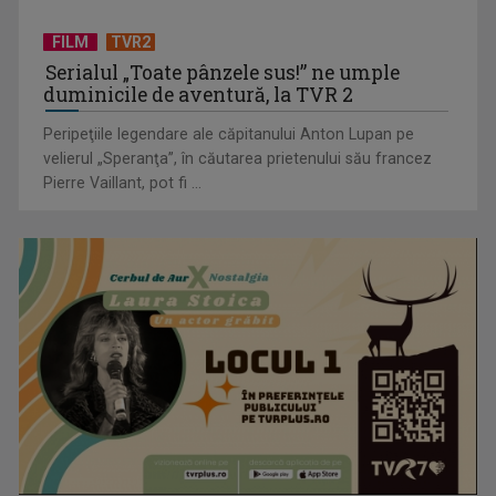
FILM
TVR2
Serialul „Toate pânzele sus!” ne umple
duminicile de aventură, la TVR 2
Peripeţiile legendare ale căpitanului Anton Lupan pe
velierul „Speranţa”, în căutarea prietenului său francez
Pierre Vaillant, pot fi ...
Tenis internațional la Târgu Mureș! TVR Sport transmite
finalele AXERIA Open ...