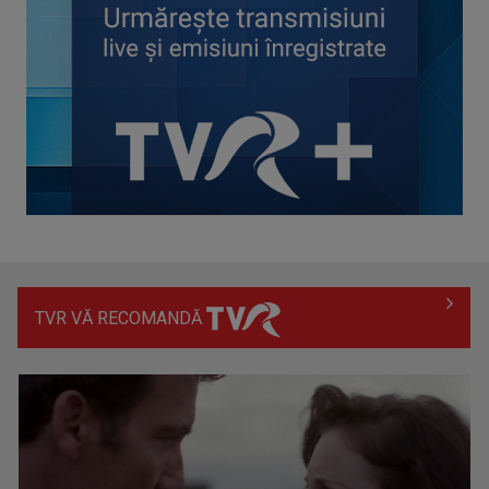
Întâlnire cu jazz-ul autohton, la TVR Cultural: „Contemporan
în România”, un ...
TVR VĂ RECOMANDĂ
Piesa „Inimă, nu fi de piatră” a Corinei Chiriac ia argintul în
concursul ...