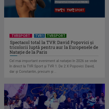
Cum ar fi „Vacanţa în casa din Franţa”? Ne facem o idee
urmărind ...
TVRSPORT
TVR1
TVRSPORT
Spectacol total la TVR: David Popovici și
tricolorii luptă pentru aur la Europenele de
Natație de la Paris
Cel mai important eveniment al nataţiei în 2026 se vede
în direct la TVR Sport şi TVR 1. De 2 X Popovici: David,
dar şi Constantin, precum şi ...
„Dansatoarea din umbră”, un thriller psihologic despre
loialitate și ...