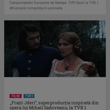
Campionatelor Europene de Nataţie. TVR Sport şi TVR 1
difuzează competiţia în perioada ...
Un reper al cinematografiei mondiale, la TVR Cultural:
„Roma, oraș deschis”
FILM
TVR1
De peste 160 de ani în slujba culturii românești. Povestea
„Frații Jderi”, superproducția inspirată din
„Societății” din ...
opera lui Mihail Sadoveanu, la TVR 1