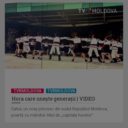
„Frații Jderi”, superproducția inspirată din opera lui Mihail
Sadoveanu, la ...
TVRMOLDOVA
TVRMOLDOVA
Hora care unește generații | VIDEO
Cahul, un oraș pitoresc din sudul Republicii Moldova,
poartă cu mândrie titlul de „capitala horelor”.