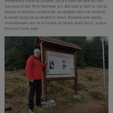
testamentul moral al Lucreției Jurj și a celor pe care eu i-am
cunoscut în anii ’90 în Răchițele și în alte sate și care cu toții își
doreau ca durerea, ca lacrimile, ca sângele care s-au revărsat
în acești munți să nu rămână în uitare. Aceasta este esența
motivațională care ne-a condus să facem acest lucru”, a spus
istoricul Cornel Jurju.