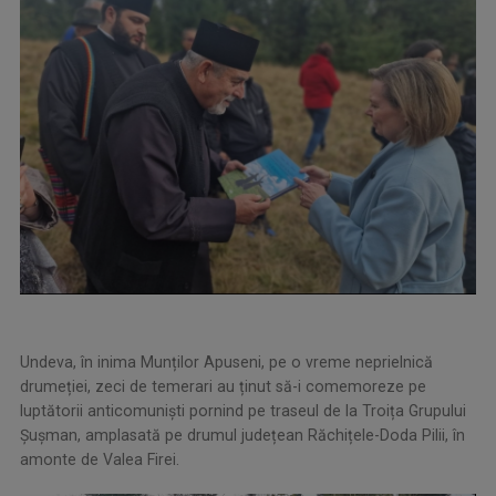
Undeva, în inima Munților Apuseni, pe o vreme neprielnică
drumeției, zeci de temerari au ținut să-i comemoreze pe
luptătorii anticomuniști pornind pe traseul de la Troița Grupului
Șușman, amplasată pe drumul județean Răchițele-Doda Pilii, în
amonte de Valea Firei.