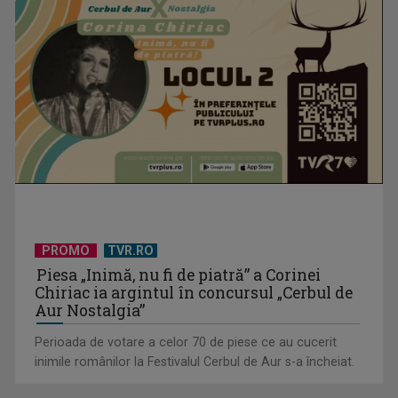
Uluitoarea scenă artistică a Parisului secolului al XIX-lea,
reconstituită ...
PROMO
TVR.RO
Piesa „Inimă, nu fi de piatră” a Corinei
Chiriac ia argintul în concursul „Cerbul de
Aur Nostalgia”
Perioada de votare a celor 70 de piese ce au cucerit
David Popovici atacă o performanţă istorică la Europene. În
inimile românilor la Festivalul Cerbul de Aur s-a încheiat.
direct şi în ...