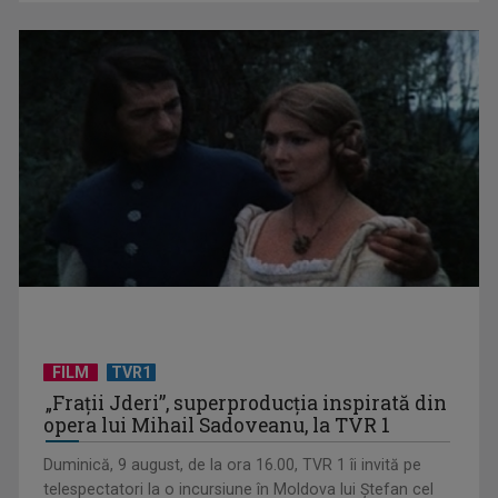
„Spune-mi”, piesa Monicăi Anghel – a patra cea mai votată
în concursul ...
FILM
TVR1
„Frații Jderi”, superproducția inspirată din
opera lui Mihail Sadoveanu, la TVR 1
TVR lansează un apel pentru proiecte de emisiuni
Duminică, 9 august, de la ora 16.00, TVR 1 îi invită pe
telespectatori la o incursiune în Moldova lui Ștefan cel