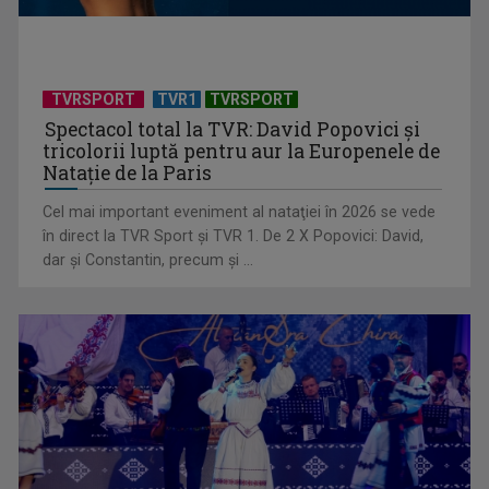
TVR Sport transmite în direct semifinalele și finalele
Campionatelor ...
TVRSPORT
TVR1
TVRSPORT
Spectacol total la TVR: David Popovici și
tricolorii luptă pentru aur la Europenele de
Natație de la Paris
Cel mai important eveniment al nataţiei în 2026 se vede
în direct la TVR Sport şi TVR 1. De 2 X Popovici: David,
dar şi Constantin, precum şi ...
Virtuozitate și sonorităţi populare surprinzătoare, în a doua
ediţie „best ...