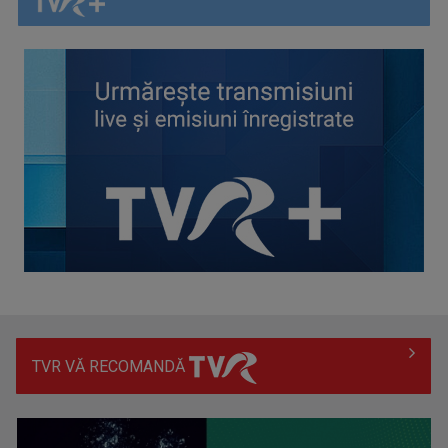
Piesa Angelei Similea „După noapte vine zi” – pe podium şi
acum în inimile ...
TVR VĂ RECOMANDĂ
Anda Călugăreanu cu „N-am noroc” – a cincea cea mai
votată piesă în ...