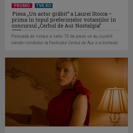
PROMO
TVR.RO
Octavian Cotescu, în rolul maiorului Vigu, pus să rezolve
Piesa „Un actor grăbit” a Laurei Stoica –
misterul unei ...
prima în topul preferinţelor votanţilor în
concursul „Cerbul de Aur Nostalgia”
Perioada de votare a celor 70 de piese ce au cucerit
inimile românilor la Festivalul Cerbul de Aur s-a încheiat.
„Brazilia – întoarcerea la pădure”: salvarea vine din
înţelepciunea veche, ...