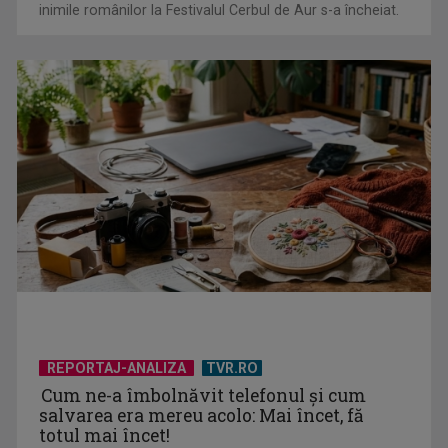
inimile românilor la Festivalul Cerbul de Aur s-a încheiat.
Cate Blanchett este „Blue Jasmine” – sâmbătă seară, la TVR
1
REPORTAJ-ANALIZA
TVR.RO
Cum ne-a îmbolnăvit telefonul și cum
salvarea era mereu acolo: Mai încet, fă
totul mai încet!