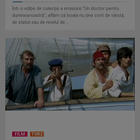
Într-o ediţie de colecție a emisiunii ”Un doctor pentru
dumneavoastră”, aflăm că boala nu ține cont de vârstă,
Un reper al cinematografiei mondiale, la TVR Cultural:
de statut sau de nivelul de ...
„Roma, oraș deschis”
De peste 160 de ani în slujba culturii românești. Povestea
„Societății” din ...
FILM
TVR2