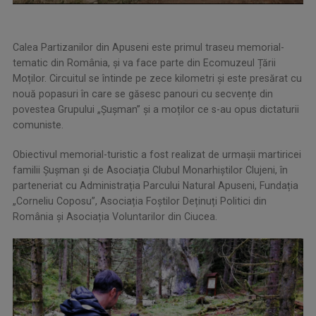
Calea Partizanilor din Apuseni este primul traseu memorial-
tematic din România, și va face parte din Ecomuzeul Țării
Moților. Circuitul se întinde pe zece kilometri și este presărat cu
nouă popasuri în care se găsesc panouri cu secvențe din
povestea Grupului „Șușman” și a moților ce s-au opus dictaturii
comuniste.
Obiectivul memorial-turistic a fost realizat de urmașii martiricei
familii Șușman și de Asociația Clubul Monarhiștilor Clujeni, în
parteneriat cu Administrația Parcului Natural Apuseni, Fundația
„Corneliu Coposu”, Asociația Foștilor Deținuți Politici din
România și Asociația Voluntarilor din Ciucea.