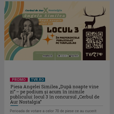
Serialul „Toate pânzele sus!” ne umple duminicile de
aventură, la TVR 2
PROMO
TVR.RO
Piesa Angelei Similea „După noapte vine
zi” – pe podium şi acum în inimile
publicului: locul 3 în concursul „Cerbul de
Piesa „Un actor grăbit” a Laurei Stoica – prima în topul
Aur Nostalgia”
preferinţelor ...
Perioada de votare a celor 70 de piese ce au cucerit