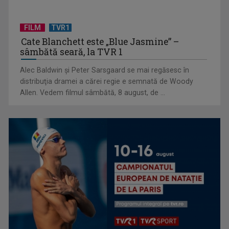
FILM
TVR1
Cate Blanchett este „Blue Jasmine” –
sâmbătă seară, la TVR 1
Alec Baldwin şi Peter Sarsgaard se mai regăsesc în
distribuţia dramei a cărei regie e semnată de Woody
Tenis internațional la Târgu Mureș! TVR Sport transmite
Allen. Vedem filmul sâmbătă, 8 august, de ...
finalele AXERIA Open ...