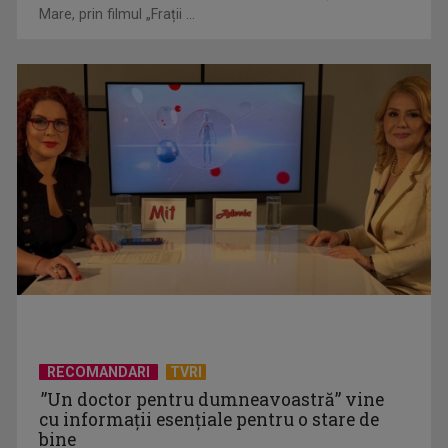
Mare, prin filmul „Frații ...
"Robin Hood"-ul serialelor coreene: "Iljimae, hoţul fantomă",
la TVR 1
RECOMANDARI
TVRI
”Un doctor pentru dumneavoastră” vine
cu informații esențiale pentru o stare de
bine