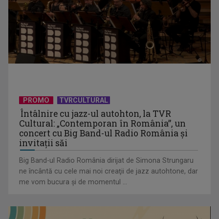
urmărind ...
PROMO
TVRCULTURAL
Întâlnire cu jazz-ul autohton, la TVR
Cultural: „Contemporan în România”, un
concert cu Big Band-ul Radio România şi
TVR aduce un omagiu actriței Adela Mărculescu prin
invitaţii săi
programe speciale In Memoriam
Big Band-ul Radio România dirijat de Simona Strungaru
ne încântă cu cele mai noi creaţii de jazz autohtone, dar
me vom bucura şi de momentul ...