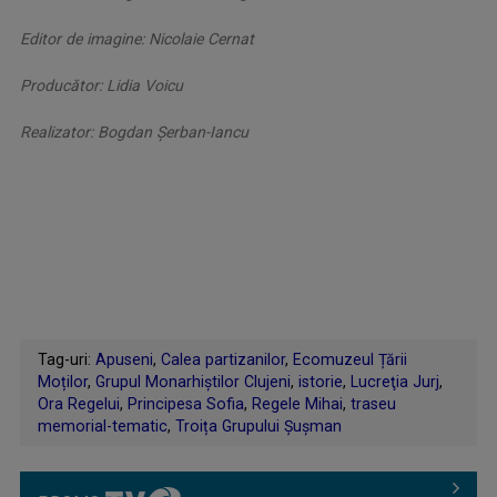
Editor de imagine: Nicolaie Cernat
Producător: Lidia Voicu
Realizator: Bogdan Șerban-Iancu
Tag-uri:
Apuseni
,
Calea partizanilor
,
Ecomuzeul Țării
Moților
,
Grupul Monarhiştilor Clujeni
,
istorie
,
Lucreţia Jurj
,
Ora Regelui
,
Principesa Sofia
,
Regele Mihai
,
traseu
memorial-tematic
,
Troița Grupului Șușman