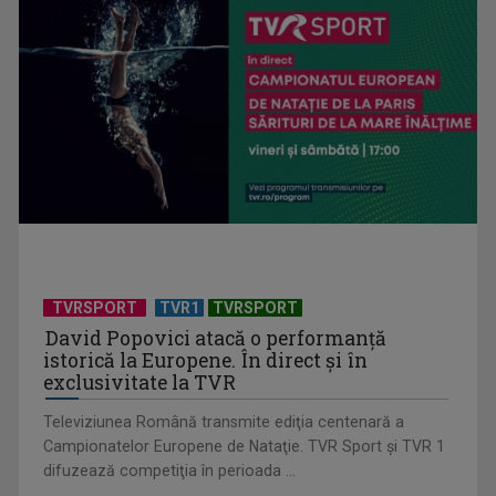
„Cerul” trupei Proconsul – a şasea cea mai votată piesă în
concursul „Cerbul ...
TVRSPORT
TVR1
TVRSPORT
David Popovici atacă o performanţă
istorică la Europene. În direct şi în
exclusivitate la TVR
Televiziunea Română transmite ediţia centenară a
Campionatelor Europene de Nataţie. TVR Sport şi TVR 1
difuzează competiţia în perioada ...