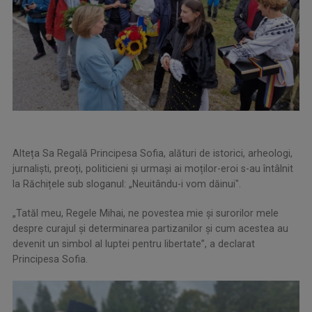
Alteța Sa Regală Principesa Sofia, alături de istorici, arheologi,
jurnaliști, preoți, politicieni și urmași ai moților-eroi s-au întâlnit
la Răchițele sub sloganul: „Neuitându-i vom dăinui".
„Tatăl meu, Regele Mihai, ne povestea mie și surorilor mele
despre curajul și determinarea partizanilor și cum acestea au
devenit un simbol al luptei pentru libertate”, a declarat
Principesa Sofia.