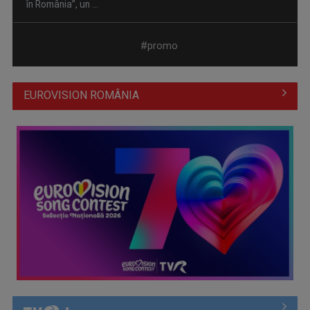
în România”, un ...
#promo
EUROVISION ROMÂNIA
Piesa „Inimă, nu fi de piatră” a Corinei Chiriac ia argintul în
concursul ...