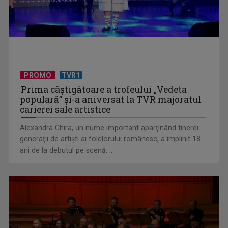
Primul Palme d'Or al lui Emir Kusturica este „Filmul de artă”
PROMO
TVR1
de duminică, ...
Prima câştigătoare a trofeului „Vedeta
populară” şi-a aniversat la TVR majoratul
carierei sale artistice
Alexandra Chira, un nume important aparţinând tinerei
generaţii de artişti ai folclorului românesc, a împlinit 18
ani de la debutul pe scenă. ...
Cum ar fi „Vacanţa în casa din Franţa”? Ne facem o idee