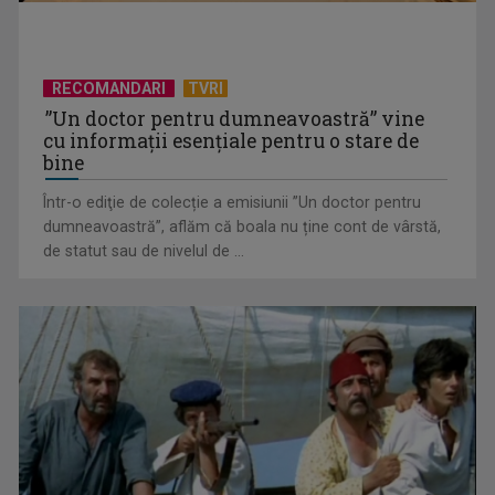
RECOMANDARI
TVRI
”Un doctor pentru dumneavoastră” vine
cu informații esențiale pentru o stare de
bine
Într-o ediţie de colecție a emisiunii ”Un doctor pentru
dumneavoastră”, aflăm că boala nu ține cont de vârstă,
„Spune-mi”, piesa Monicăi Anghel – a patra cea mai votată
de statut sau de nivelul de ...
în concursul ...