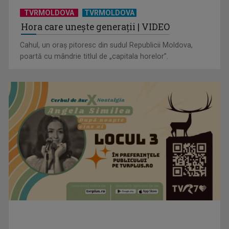
TVRMOLDOVA
TVRMOLDOVA
Hora care unește generații | VIDEO
Cahul, un oraș pitoresc din sudul Republicii Moldova,
poartă cu mândrie titlul de „capitala horelor”.
”Un doctor pentru dumneavoastră” vine cu informații
esențiale pentru o stare ...