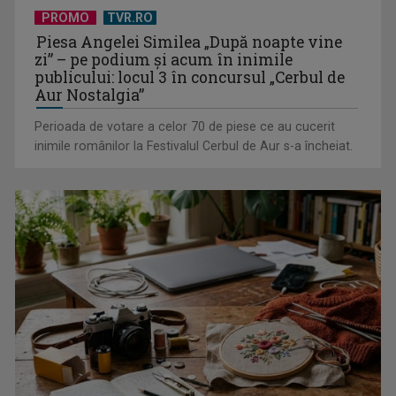
Serialul „Toate pânzele sus!” ne umple duminicile de
PROMO
TVR.RO
aventură, la TVR 2
Piesa Angelei Similea „După noapte vine
zi” – pe podium şi acum în inimile
publicului: locul 3 în concursul „Cerbul de
Aur Nostalgia”
Perioada de votare a celor 70 de piese ce au cucerit
inimile românilor la Festivalul Cerbul de Aur s-a încheiat.
Piesa „Un actor grăbit” a Laurei Stoica – prima în topul
preferinţelor ...