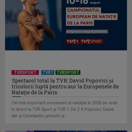
Federația SANITAS suspendă temporar greva generală din
sistemul sanitar
TVRSPORT
TVR1
TVRSPORT
Spectacol total la TVR: David Popovici și
tricolorii luptă pentru aur la Europenele de
Natație de la Paris
Cel mai important eveniment al nataţiei în 2026 se vede
în direct la TVR Sport şi TVR 1. De 2 X Popovici: David,
dar şi Constantin, precum şi ...
„E cool să fii cult!”, în curând la TVR 1 și TVR 2