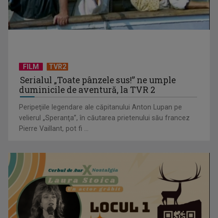
CONCACAF respinge planul FIFA de privatizare parțială a
activităților comerciale
FILM
TVR2
Serialul „Toate pânzele sus!” ne umple
duminicile de aventură, la TVR 2
Peripeţiile legendare ale căpitanului Anton Lupan pe
velierul „Speranţa”, în căutarea prietenului său francez
Pierre Vaillant, pot fi ...
EVENIMENT ESTIVAL - Taberele ARC – Acolo unde începe
ACASĂ