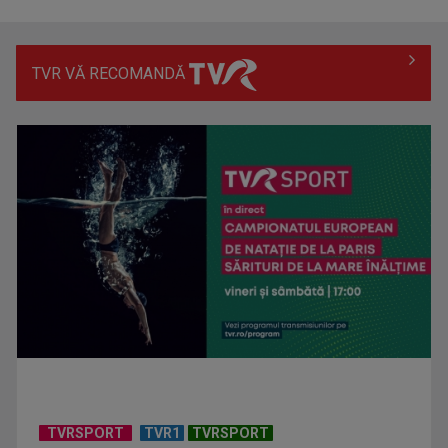
TVR VĂ RECOMANDĂ
Hora care unește generații | VIDEO
Piesa Angelei Similea „După noapte vine zi” – pe podium şi
acum în inimile ...
TVRSPORT
TVR1
TVRSPORT