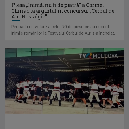
Piesa „Inimă, nu fi de piatră” a Corinei
David Popovici atacă o performanţă istorică la Europene. În
Chiriac ia argintul în concursul „Cerbul de
direct şi în ...
Aur Nostalgia”
Perioada de votare a celor 70 de piese ce au cucerit
inimile românilor la Festivalul Cerbul de Aur s-a încheiat.
„Frații Jderi”, superproducția inspirată din opera lui Mihail
Sadoveanu, la ...