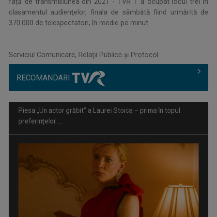
față de transmisiunea din 2021 - TVR 1 a ocupat locul trei în
clasamentul audienţelor, finala de sâmbătă fiind urmărită de
370.000 de telespectatori, în medie pe minut.
Serviciul Comunicare, Relaţii Publice şi Protocol
RECOMANDARI