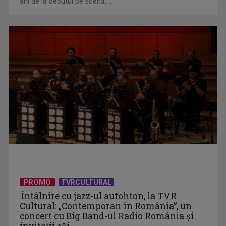
ani de la debutul pe scenă. ...
De peste 160 de ani în slujba culturii românești. Povestea
„Societății” din ...
PROMO
TVRCULTURAL
Protest de amploare al fermierilor în Capitală
Întâlnire cu jazz-ul autohton, la TVR
Cultural: „Contemporan în România”, un
concert cu Big Band-ul Radio România şi