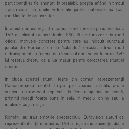
participanții să fie anunțați în prealabil, aceștia aflând în timpul
transmisiunii că unele voturi ale juriilor naționale au fost
modificate de organizator.
În acest context ieșit din comun, care ne-a surprins neplăcut,
TVR a solicitat organizatorilor ESC să ne furnizeze, în mod
oficial, motivele concrete pentru care au înlocuit punctajul
juriului din România cu un “substitut” calculat într-un mod
netransparent. În funcție de răspunsul care ne va fi trimis, TVR
își rezervă dreptul de a lua măsuri pentru corectarea situației
create.
În ciuda acestei situații ieșite din comun, reprezentanții
României și-au meritat din plin participarea în finală, wrs a
susținut un moment impecabil la fiecare apariție pe scenă,
primind reacții foarte bune în sală, în mediul online sau la
întâlnirile cu jurnaliștii.
Românii au trăit emoțiile spectacolului Eurovision alături de
reprezentantul țării noastre, TVR înregistrând audiențe duble