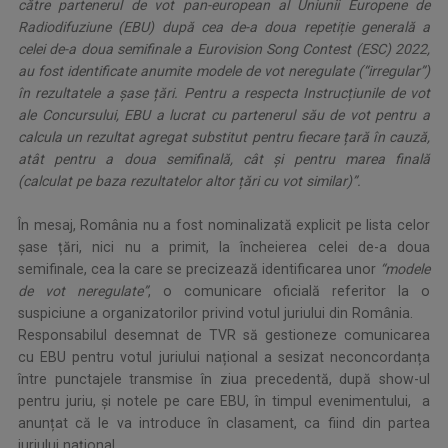
către partenerul de vot pan-european al Uniunii Europene de
Radiodifuziune (EBU) după cea de-a doua repetiție generală a
celei de-a doua semifinale a Eurovision Song Contest (ESC) 2022,
au fost identificate anumite modele de vot neregulate (“irregular”)
în rezultatele a șase țări. Pentru a respecta Instrucțiunile de vot
ale Concursului, EBU a lucrat cu partenerul său de vot pentru a
calcula un rezultat agregat substitut pentru fiecare țară în cauză,
atât pentru a doua semifinală, cât și pentru marea finală
(calculat pe baza rezultatelor altor țări cu vot similar)”.
În mesaj, România nu a fost nominalizată explicit pe lista celor
șase țări, nici nu a primit, la încheierea celei de-a doua
semifinale, cea la care se precizează identificarea unor
“modele
de vot neregulate”
, o comunicare oficială referitor la o
suspiciune a organizatorilor privind votul juriului din România.
Responsabilul desemnat de TVR să gestioneze comunicarea
cu EBU pentru votul juriului național a sesizat neconcordanța
între punctajele transmise în ziua precedentă, după show-ul
pentru juriu, și notele pe care EBU, în timpul evenimentului, a
anunțat că le va introduce în clasament, ca fiind din partea
juriului național.