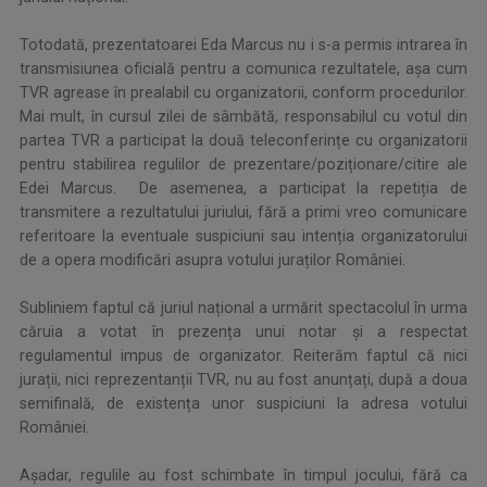
Totodată, prezentatoarei Eda Marcus nu i s-a permis intrarea în
transmisiunea oficială pentru a comunica rezultatele, așa cum
TVR agrease în prealabil cu organizatorii, conform procedurilor.
Mai mult, în cursul zilei de sâmbătă, responsabilul cu votul din
partea TVR a participat la două teleconferințe cu organizatorii
pentru stabilirea regulilor de prezentare/poziționare/citire ale
Edei Marcus. De asemenea, a participat la repetiția de
transmitere a rezultatului juriului, fără a primi vreo comunicare
referitoare la eventuale suspiciuni sau intenția organizatorului
de a opera modificări asupra votului juraților României.
Subliniem faptul că juriul național a urmărit spectacolul în urma
căruia a votat în prezența unui notar și a respectat
regulamentul impus de organizator. Reiterăm faptul că nici
jurații, nici reprezentanții TVR, nu au fost anunțați, după a doua
semifinală, de existența unor suspiciuni la adresa votului
României.
Așadar, regulile au fost schimbate în timpul jocului, fără ca