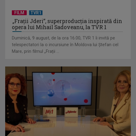
FILM
TVR1
„Frații Jderi”, superproducția inspirată din
Anda Călugăreanu cu „N-am noroc” – a cincea cea mai
opera lui Mihail Sadoveanu, la TVR 1
votată piesă în ...
Duminică, 9 august, de la ora 16.00, TVR 1 îi invită pe
telespectatori la o incursiune în Moldova lui Ștefan cel
Mare, prin filmul „Frații ...
„Cerul” trupei Proconsul – a şasea cea mai votată piesă în
concursul „Cerbul ...