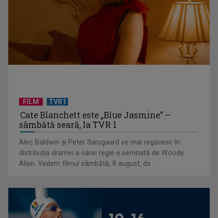
"Robin Hood"-ul serialelor coreene: "Iljimae, hoţul fantomă",
la TVR 1
FILM
TVR1
Cate Blanchett este „Blue Jasmine” –
sâmbătă seară, la TVR 1
Alec Baldwin şi Peter Sarsgaard se mai regăsesc în
Un reper al cinematografiei mondiale, la TVR Cultural:
distribuţia dramei a cărei regie e semnată de Woody
„Roma, oraș deschis”
Allen. Vedem filmul sâmbătă, 8 august, de ...