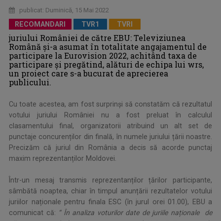
publicat: Duminică, 15 Mai 2022
RECOMANDARI
TVR1
TVRI
juriului României de către EBU: Televiziunea
Română și-a asumat în totalitate angajamentul de
participare la Eurovision 2022, achitând taxa de
participare și pregătind, alături de echipa lui wrs,
un proiect care s-a bucurat de aprecierea
publicului.
Cu toate acestea, am fost surprinși să constatăm că rezultatul
votului juriului României nu a fost preluat în calculul
clasamentului final, organizatorii atribuind un alt set de
punctaje concurenților din finală, în numele juriului țării noastre.
Precizăm că juriul din România a decis să acorde punctaj
maxim reprezentanților Moldovei.
Într-un mesaj transmis reprezentanților țărilor participante,
sâmbătă noaptea, chiar în timpul anunțării rezultatelor votului
juriilor naționale pentru finala ESC (în jurul orei 01.00), EBU a
comunicat că:
“ În analiza voturilor date de juriile naționale de