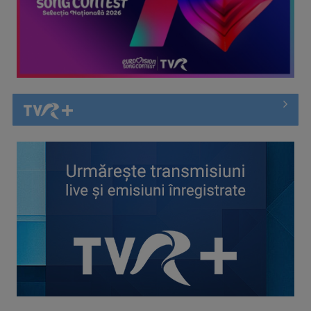
în România”, un ...
Piesa „Inimă, nu fi de piatră” a Corinei Chiriac ia argintul în
concursul ...