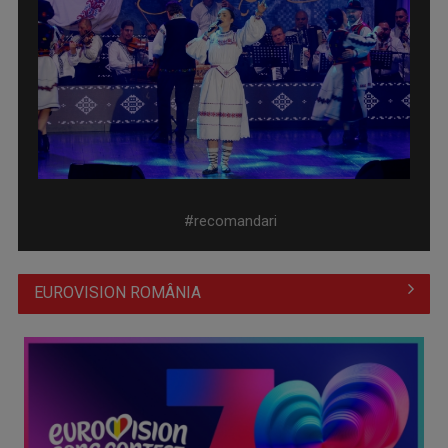
Prima câştigătoare a trofeului „Vedeta populară” şi-a
aniversat la TVR ...
#recomandari
EUROVISION ROMÂNIA
Întâlnire cu jazz-ul autohton, la TVR Cultural: „Contemporan