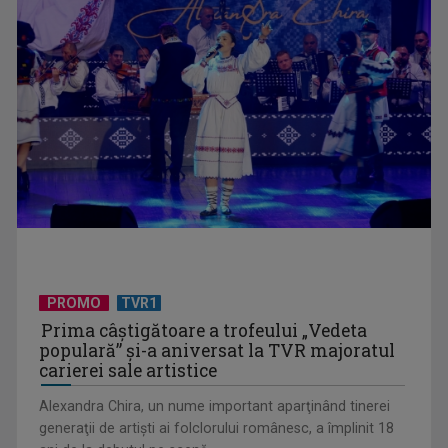
Universitatea de Vară, la Băile Tușnad | VIDEO
PROMO
TVR1
Prima câştigătoare a trofeului „Vedeta
populară” şi-a aniversat la TVR majoratul
carierei sale artistice
Alexandra Chira, un nume important aparţinând tinerei
generaţii de artişti ai folclorului românesc, a împlinit 18