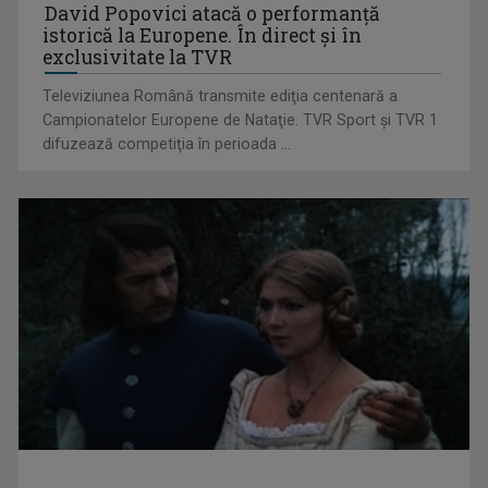
David Popovici atacă o performanţă
istorică la Europene. În direct şi în
exclusivitate la TVR
Televiziunea Română transmite ediţia centenară a
Campionatelor Europene de Nataţie. TVR Sport şi TVR 1
difuzează competiţia în perioada ...
Cum ne-a îmbolnăvit telefonul și cum salvarea era mereu
acolo: Mai încet, fă ...