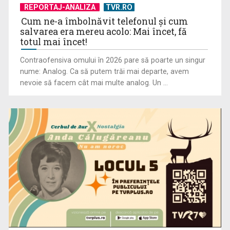
REPORTAJ-ANALIZA
TVR.RO
Cum ne-a îmbolnăvit telefonul și cum
salvarea era mereu acolo: Mai încet, fă
totul mai încet!
Contraofensiva omului în 2026 pare să poarte un singur
nume: Analog. Ca să putem trăi mai departe, avem
nevoie să facem cât mai multe analog. Un ...
Prima câştigătoare a trofeului „Vedeta populară” şi-a
aniversat la TVR ...