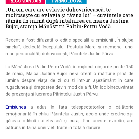
RECOMANDARI
TVRMOLDOVA
„Un om care are evlavie duhovnicească, te
molipseşte cu evlavia şi râvna lui” – cuvintele care
rămân în inimă după întâlnirea cu maica Justina
Bujor, stareța Mănăstirii Paltin-Petru Vodă.
Recent a fost difuzată o ediție specială a emisiunii „În slujba
binelui”, dedicată începutului Postului Mare și memoriei unei
mari personalități duhovnicești, Părintele Justin Pârvu.
La Mănăstirea Paltin-Petru Vodă, în mijlocul obștii de peste 150
de maici, Maica Justina Bujor ne-a oferit o mărturie plină de
lumină despre viața de zi cu zi într-un așezământ în care
rugăciunea și dragostea devin mod de a fi. Un loc binecuvântat
de prezența și lucrarea Părintelui Justin Pârvu.
Emisiunea
a adus în fața telespectatorilor o călătorie
emoționantă în chilia Părintelui Justin, acolo unde credincioșii
găseau odihnă sufletească și curaj. Prin aceste evocări, am
pătruns în taina unei vieți trăite în totală dăruire.