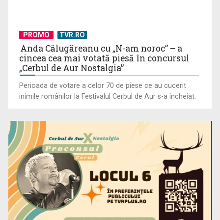
PROMO
TVR.RO
Anda Călugăreanu cu „N-am noroc” – a
Întâlnire cu jazz-ul autohton, la TVR Cultural: „Contemporan
cincea cea mai votată piesă în concursul
în România”, un ...
„Cerbul de Aur Nostalgia”
Perioada de votare a celor 70 de piese ce au cucerit
inimile românilor la Festivalul Cerbul de Aur s-a încheiat.
Piesa „Inimă, nu fi de piatră” a Corinei Chiriac ia argintul în
concursul ...