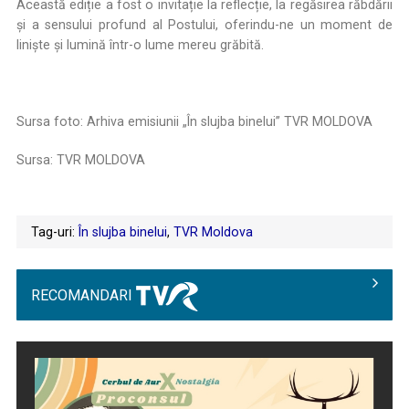
Această ediție a fost o invitație la reflecție, la regăsirea răbdării
și a sensului profund al Postului, oferindu-ne un moment de
liniște și lumină într-o lume mereu grăbită.
Sursa foto: Arhiva emisiunii „În slujba binelui” TVR MOLDOVA
Sursa: TVR MOLDOVA
Tag-uri:
În slujba binelui
,
TVR Moldova
RECOMANDARI
„Cerul” trupei Proconsul – a şasea cea mai votată piesă în
concursul „Cerbul ...