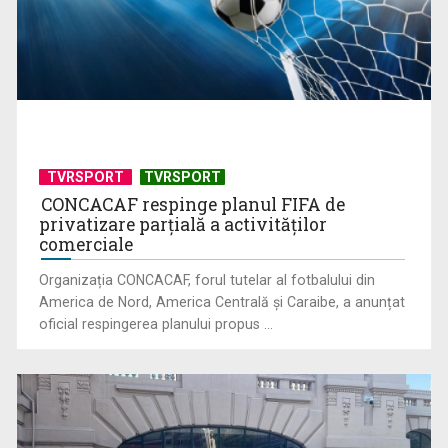
TVRSPORT
TVRSPORT
Anda Călugăreanu cu „N-am noroc” – a cincea cea mai
CONCACAF respinge planul FIFA de
votată piesă în ...
privatizare parțială a activităților
comerciale
Organizația CONCACAF, forul tutelar al fotbalului din
America de Nord, America Centrală și Caraibe, a anunțat
oficial respingerea planului propus ...