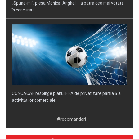
CONCACAF respinge planul FIFA de privatizare parțială a
activităților comerciale
EVENIMENT ESTIVAL - Taberele ARC – Acolo unde începe
ACASĂ
#recomandari