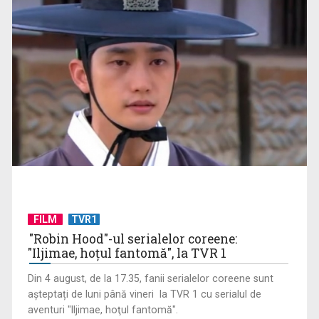
FILM
TVR1
"Robin Hood"-ul serialelor coreene:
"Iljimae, hoţul fantomă", la TVR 1
Din 4 august, de la 17.35, fanii serialelor coreene sunt
așteptați de luni până vineri la TVR 1 cu serialul de
aventuri "Iljimae, hoţul fantomă".