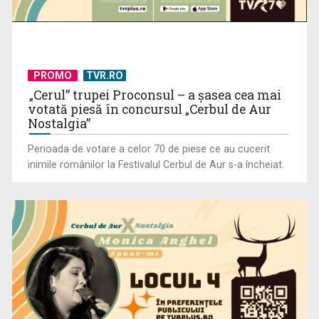
PROMO
TVR.RO
„Cerul” trupei Proconsul – a şasea cea mai
votată piesă în concursul „Cerbul de Aur
Nostalgia”
Perioada de votare a celor 70 de piese ce au cucerit
inimile românilor la Festivalul Cerbul de Aur s-a încheiat.
Hora care unește generații | VIDEO