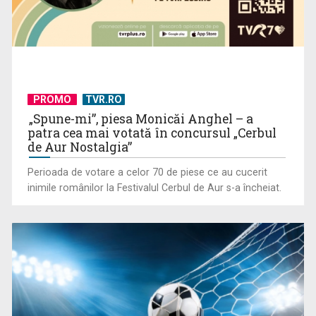
Piesa Angelei Similea „După noapte vine zi” – pe podium şi
acum în inimile ...
PROMO
TVR.RO
„Spune-mi”, piesa Monicăi Anghel – a
patra cea mai votată în concursul „Cerbul
de Aur Nostalgia”
Perioada de votare a celor 70 de piese ce au cucerit
inimile românilor la Festivalul Cerbul de Aur s-a încheiat.
Cum ne-a îmbolnăvit telefonul și cum salvarea era mereu
acolo: Mai încet, fă ...