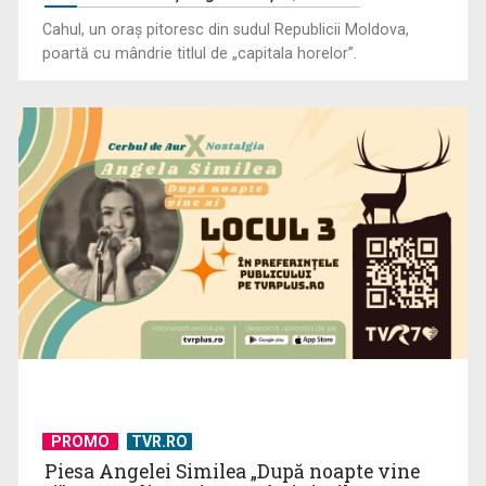
finalele AXERIA Open ...
Cahul, un oraș pitoresc din sudul Republicii Moldova,
poartă cu mândrie titlul de „capitala horelor”.
TVR Sport transmite în direct semifinalele și finalele
Campionatelor ...
PROMO
TVR.RO
Piesa Angelei Similea „După noapte vine