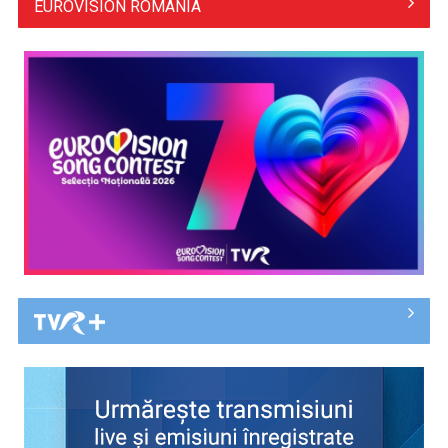
EUROVISION ROMÂNIA
TVR lansează un apel pentru proiecte de emisiuni
"Robin Hood"-ul serialelor coreene: "Iljimae, hoţul fantomă",