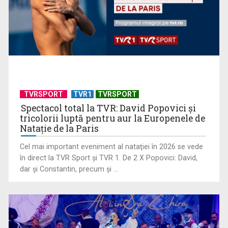
TVRSPORT
TVR1
TVRSPORT
Spectacol total la TVR: David Popovici și
tricolorii luptă pentru aur la Europenele de
Universitatea de Vară, la Băile Tușnad | VIDEO
Natație de la Paris
Cel mai important eveniment al nataţiei în 2026 se vede
în direct la TVR Sport şi TVR 1. De 2 X Popovici: David,
dar şi Constantin, precum şi ...