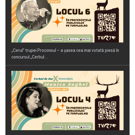
„Spune-mi”, piesa Monicăi Anghel – a patra cea mai votată
în concursul ...