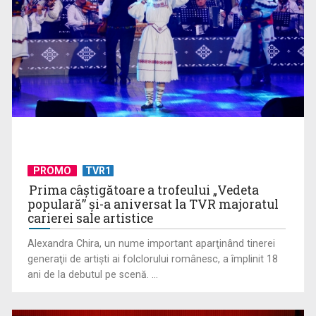
De peste 160 de ani în slujba culturii românești. Povestea
„Societății” din ...
PROMO
TVR1
Prima câştigătoare a trofeului „Vedeta
populară” şi-a aniversat la TVR majoratul
carierei sale artistice
Alexandra Chira, un nume important aparţinând tinerei
Protest de amploare al fermierilor în Capitală
generaţii de artişti ai folclorului românesc, a împlinit 18
ani de la debutul pe scenă. ...