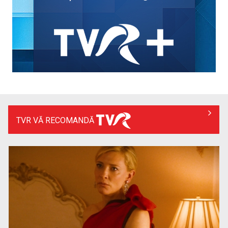
la TVR 1
TVR VĂ RECOMANDĂ
Un reper al cinematografiei mondiale, la TVR Cultural:
„Roma, oraș deschis”