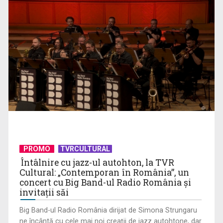
Visul începe la „Vedeta Familiei”! Au început înscrierile
pentru sezonul 9
PROMO
TVRCULTURAL
Întâlnire cu jazz-ul autohton, la TVR
Cultural: „Contemporan în România”, un
concert cu Big Band-ul Radio România şi
invitaţii săi
Big Band-ul Radio România dirijat de Simona Strungaru
ne încântă cu cele mai noi creaţii de jazz autohtone, dar