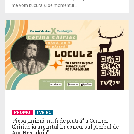
Octavian Cotescu, în rolul maiorului Vigu, pus să rezolve
me vom bucura şi de momentul ...
misterul unei ...
„Brazilia – întoarcerea la pădure”: salvarea vine din
înţelepciunea veche, ...
PROMO
TVR.RO
Piesa „Inimă, nu fi de piatră” a Corinei
Chiriac ia argintul în concursul „Cerbul de
Aur Nostalgia”