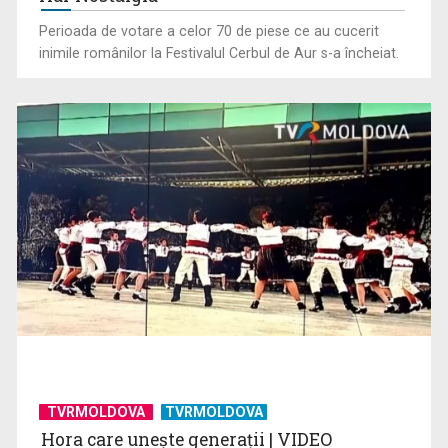
Perioada de votare a celor 70 de piese ce au cucerit
inimile românilor la Festivalul Cerbul de Aur s-a încheiat.
România, pe primul loc în clasamentul mondial al consumului
de alcool, ...
TVRMOLDOVA
TVRMOLDOVA
Hora care unește generații | VIDEO
Tenis internațional la Târgu Mureș! TVR Sport transmite