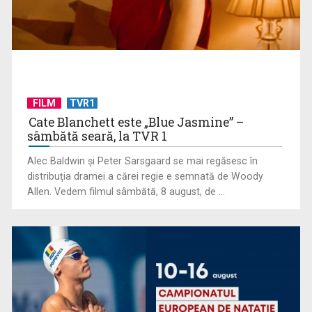
Federația SANITAS suspendă temporar greva generală din
sistemul sanitar
FILM
TVR1
Cate Blanchett este „Blue Jasmine” –
sâmbătă seară, la TVR 1
Alec Baldwin şi Peter Sarsgaard se mai regăsesc în
distribuţia dramei a cărei regie e semnată de Woody
Allen. Vedem filmul sâmbătă, 8 august, de ...
„E cool să fii cult!”, în curând la TVR 1 și TVR 2