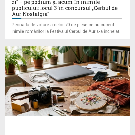
zi” – pe podium şi acum în inimile
publicului: locul 3 în concursul „Cerbul de
Aur Nostalgia”
Perioada de votare a celor 70 de piese ce au cucerit
inimile românilor la Festivalul Cerbul de Aur s-a încheiat.
Cate Blanchett este „Blue Jasmine” – sâmbătă seară, la TVR
1
Spectacol total la TVR: David Popovici și tricolorii luptă
pentru aur la ...