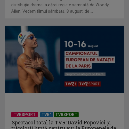
distribuţia dramei a cărei regie e semnată de Woody
Allen. Vedem filmul sâmbătă, 8 august, de ...
Universitatea de Vară, la Băile Tușnad | VIDEO
TVRSPORT
TVR1
TVRSPORT
Spectacol total la TVR: David Popovici și
tricolorii luptă pentru aur la Europenele de