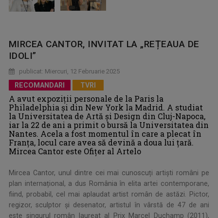
MIRCEA CANTOR, INVITAT LA „REȚEAUA DE
IDOLI”
publicat: Miercuri, 12 Februarie 2025
RECOMANDARI
TVRI
A avut expoziții personale de la Paris la
Philadelphia și din New York la Madrid. A studiat
la Universitatea de Artă și Design din Cluj-Napoca,
iar la 22 de ani a primit o bursă la Universitatea din
Nantes. Acela a fost momentul în care a plecat în
Franța, locul care avea să devină a doua lui țară.
Mircea Cantor este Ofițer al Artelo
Mircea Cantor, unul dintre cei mai cunoscuți artiști români pe
plan internațional, a dus România în elita artei contemporane,
fiind, probabil, cel mai aplaudat artist român de astăzi. Pictor,
regizor, sculptor și desenator, artistul în vârstă de 47 de ani
este singurul român laureat al Prix Marcel Duchamp (2011),