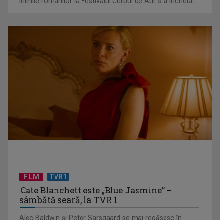
inimile românilor la Festivalul Cerbul de Aur s-a încheiat.
Federația SANITAS suspendă temporar greva generală din
sistemul sanitar
FILM
TVR1
Cate Blanchett este „Blue Jasmine” –
sâmbătă seară, la TVR 1
„E cool să fii cult!”, în curând la TVR 1 și TVR 2
Alec Baldwin şi Peter Sarsgaard se mai regăsesc în