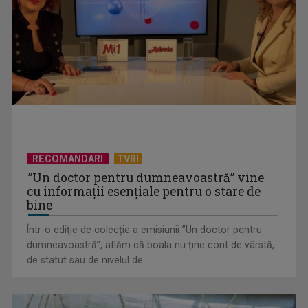
CONCACAF respinge planul FIFA de privatizare parțială a
activităților comerciale
RECOMANDARI
TVRI
”Un doctor pentru dumneavoastră” vine
cu informații esențiale pentru o stare de
bine
Într-o ediţie de colecție a emisiunii ”Un doctor pentru
EVENIMENT ESTIVAL - Taberele ARC – Acolo unde începe
dumneavoastră”, aflăm că boala nu ține cont de vârstă,
ACASĂ
de statut sau de nivelul de ...