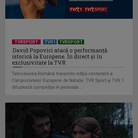
Anda Călugăreanu cu „N-am noroc” – a cincea cea mai
votată piesă în ...
TVRSPORT
TVR1
TVRSPORT
David Popovici atacă o performanţă
istorică la Europene. În direct şi în
exclusivitate la TVR
Televiziunea Română transmite ediţia centenară a
Campionatelor Europene de Nataţie. TVR Sport şi TVR 1
difuzează competiţia în perioada ...
„Cerul” trupei Proconsul – a şasea cea mai votată piesă în
concursul „Cerbul ...