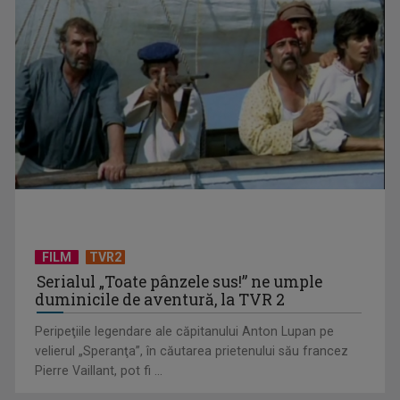
TVR lansează un apel pentru proiecte de emisiuni
FILM
TVR2
Serialul „Toate pânzele sus!” ne umple
duminicile de aventură, la TVR 2
Peripeţiile legendare ale căpitanului Anton Lupan pe
velierul „Speranţa”, în căutarea prietenului său francez
Pierre Vaillant, pot fi ...
"Robin Hood"-ul serialelor coreene: "Iljimae, hoţul fantomă",