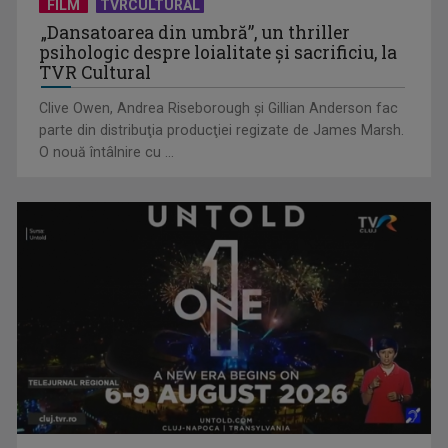
în România”, un ...
FILM
TVRCULTURAL
„Dansatoarea din umbră”, un thriller
psihologic despre loialitate și sacrificiu, la
TVR Cultural
Clive Owen, Andrea Riseborough şi Gillian Anderson fac
parte din distribuţia producţiei regizate de James Marsh.
O nouă întâlnire cu ...
Piesa „Inimă, nu fi de piatră” a Corinei Chiriac ia argintul în
concursul ...