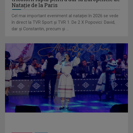
Natație de la Paris
Cel mai important eveniment al nataţiei în 2026 se vede
„Dansatoarea din umbră”, un thriller psihologic despre
în direct la TVR Sport şi TVR 1. De 2 X Popovici: David,
loialitate și ...
dar şi Constantin, precum şi ...
UNTOLD ONE, la Cluj-Napoca | VIDEO