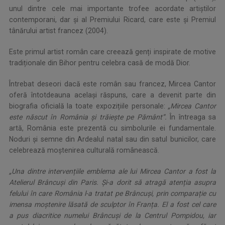
unul dintre cele mai importante trofee acordate artiștilor
contemporani, dar și al Premiului Ricard, care este și Premiul
tânărului artist francez (2004).
Este primul artist român care creează genți inspirate de motive
tradiționale din Bihor pentru celebra casă de modă Dior.
Întrebat deseori dacă este român sau francez, Mircea Cantor
oferă întotdeauna același răspuns, care a devenit parte din
biografia oficială la toate expozițiile personale:
„Mircea Cantor
este născut în România și trăiește pe Pământ”.
În întreaga sa
artă, România este prezentă cu simbolurile ei fundamentale.
Noduri și semne din Ardealul natal sau din satul bunicilor, care
celebrează moștenirea culturală românească.
„Una dintre intervențiile emblema ale lui Mircea Cantor a fost la
Atelierul Brâncuși din Paris. Și-a dorit să atragă atenția asupra
felului în care România l-a tratat pe Brâncuși, prin comparație cu
imensa moștenire lăsată de sculptor în Franța. El a fost cel care
a pus diacritice numelui Brâncuși de la Centrul Pompidou, iar