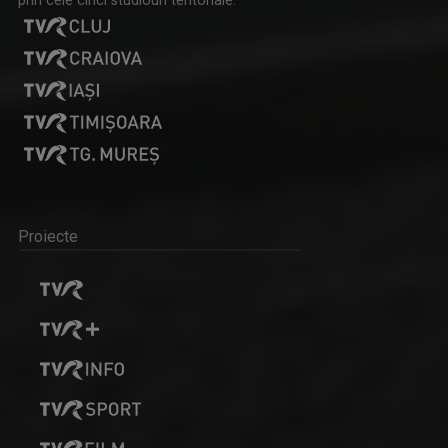
prin cele cinci studiouri teritoriale:
Proiecte