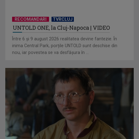
RECOMANDARI
TVRCLUJ
UNTOLD ONE, la Cluj-Napoca | VIDEO
Hora care unește generații | VIDEO
Între 6 și 9 august 2026 realitatea devine fantezie. În
inima Central Park, porțile UNTOLD sunt deschise din
nou, iar povestea se va desfășura în ...
Piesa Angelei Similea „După noapte vine zi” – pe podium şi
acum în inimile ...