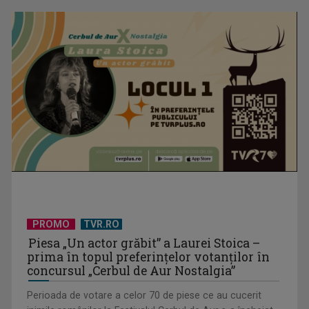
la TVR 1
Un reper al cinematografiei mondiale, la TVR Cultural:
„Roma, oraș deschis”
PROMO
TVR.RO
Piesa „Un actor grăbit” a Laurei Stoica –
prima în topul preferinţelor votanţilor în
concursul „Cerbul de Aur Nostalgia”
Perioada de votare a celor 70 de piese ce au cucerit