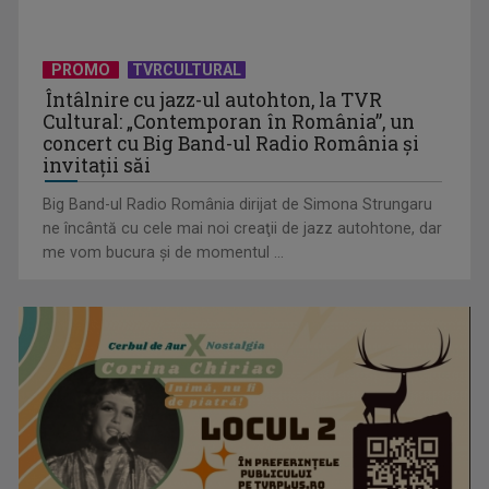
David Popovici atacă o performanţă istorică la Europene. În
direct şi în ...
PROMO
TVRCULTURAL
Întâlnire cu jazz-ul autohton, la TVR
Cultural: „Contemporan în România”, un
concert cu Big Band-ul Radio România şi
invitaţii săi
Big Band-ul Radio România dirijat de Simona Strungaru
ne încântă cu cele mai noi creaţii de jazz autohtone, dar
me vom bucura şi de momentul ...
„Frații Jderi”, superproducția inspirată din opera lui Mihail
Sadoveanu, la ...