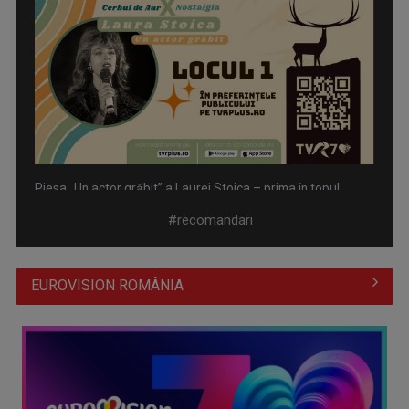
Piesa „Un actor grăbit” a Laurei Stoica – prima în topul
preferinţelor ...
#recomandari
EUROVISION ROMÂNIA