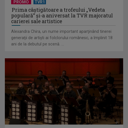
PROMO
TVR1
Prima câştigătoare a trofeului „Vedeta
populară” şi-a aniversat la TVR majoratul
carierei sale artistice
Alexandra Chira, un nume important aparţinând tinerei
generaţii de artişti ai folclorului românesc, a împlinit 18
ani de la debutul pe scenă. ...
Telespectatorii TVR 2 văd comedia „Divorţ din dragoste”, cu
Horaţiu Mălăele ...