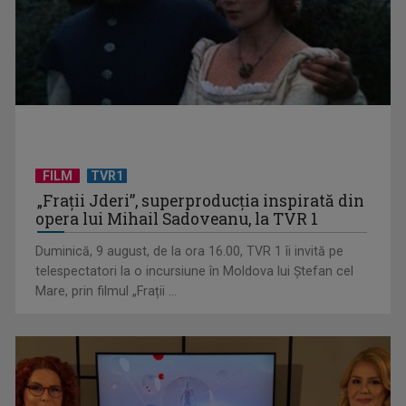
FILM
TVR1
„Spune-mi”, piesa Monicăi Anghel – a patra cea mai votată
„Frații Jderi”, superproducția inspirată din
în concursul ...
opera lui Mihail Sadoveanu, la TVR 1
Duminică, 9 august, de la ora 16.00, TVR 1 îi invită pe
telespectatori la o incursiune în Moldova lui Ștefan cel
Mare, prin filmul „Frații ...