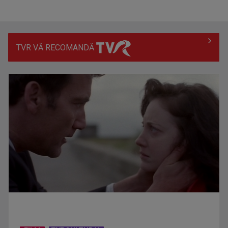
TVR VĂ RECOMANDĂ
Prima câştigătoare a trofeului „Vedeta populară” şi-a
aniversat la TVR ...
Întâlnire cu jazz-ul autohton, la TVR Cultural: „Contemporan