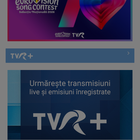
Cate Blanchett este „Blue Jasmine” – sâmbătă seară, la TVR
1
Spectacol total la TVR: David Popovici și tricolorii luptă
pentru aur la ...