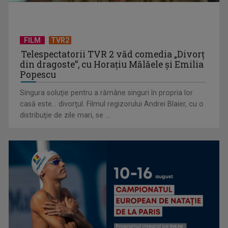
FILM
TVR2
Telespectatorii TVR 2 văd comedia „Divorţ
din dragoste”, cu Horaţiu Mălăele şi Emilia
Popescu
Singura soluţie pentru a rămâne singuri în propria lor
casă este... divorţul. Filmul regizorului Andrei Blaier, cu o
Cum ne-a îmbolnăvit telefonul și cum salvarea era mereu
distribuţie de zile mari, se ...
acolo: Mai încet, fă ...