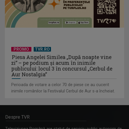
PROMO
TVR.RO
Piesa Angelei Similea „După noapte vine
zi” – pe podium şi acum în inimile
publicului: locul 3 în concursul „Cerbul de
Aur Nostalgia”
Perioada de votare a celor 70 de piese ce au cucerit
inimile românilor la Festivalul Cerbul de Aur s-a încheiat.
Despre TVR
Televiziunea Română are statut de serviciu public autonom de