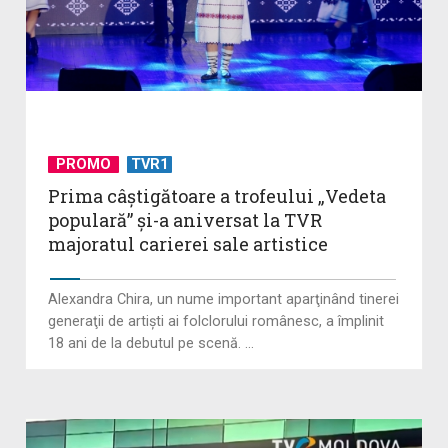
PROMO
TVR1
Prima câştigătoare a trofeului „Vedeta
populară” şi-a aniversat la TVR
majoratul carierei sale artistice
Alexandra Chira, un nume important aparţinând tinerei
generaţii de artişti ai folclorului românesc, a împlinit
18 ani de la debutul pe scenă. ...