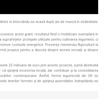
 dintre ei întorcându-se acasă după ani de muncă în străinătate,
acceseze acest grant, rezultatul fiind o mobilizare exemplară în
ea suprafețelor protejate utilizate pentru cultivarea legumelor, ci
zeze costurile energetice. Prezența ministrului Agriculturii la
formă propice pentru a discuta despre aceste inovații și despre
agă peste 25 milioane de euro prin aceste proiecte, sumă destinată
ar că sprijină economia locală, dar contribuie și la consolidarea
ovocărilor contemporane. Astfel, ferma legumicolă din Olt se
ele tinerilor fermieri și de sprijinul autorităților, îndreptându-se