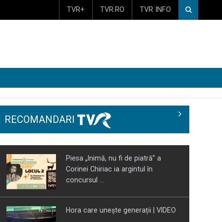
TVR+
TVR.RO
TVR INFO
RECOMANDARI
Piesa „Inimă, nu fi de piatră” a
Corinei Chiriac ia argintul în
concursul ...
Hora care unește generații | VIDEO