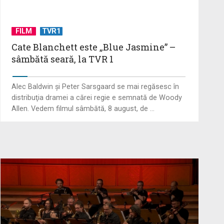
Cate Blanchett este „Blue Jasmine”
FILM
TVR1
– sâmbătă seară, la TVR 1
Cate Blanchett este „Blue Jasmine” –
sâmbătă seară, la TVR 1
Spectacol total la TVR: David
Popovici și tricolorii luptă pentru
Alec Baldwin şi Peter Sarsgaard se mai regăsesc în
aur la ...
distribuţia dramei a cărei regie e semnată de Woody
Allen. Vedem filmul sâmbătă, 8 august, de ...
Prima câştigătoare a trofeului
„Vedeta populară” şi-a aniversat la
TVR ...
Întâlnire cu jazz-ul autohton, la
TVR Cultural: „Contemporan în
România”, un ...