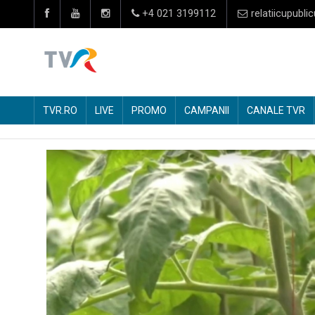
+4 021 3199112
relatiicupublic
TVR.RO
LIVE
PROMO
CAMPANII
CANALE TVR