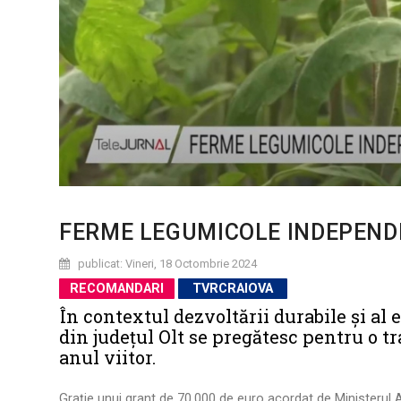
FERME LEGUMICOLE INDEPENDEN
publicat: Vineri, 18 Octombrie 2024
RECOMANDARI
TVRCRAIOVA
În contextul dezvoltării durabile și al
din județul Olt se pregătesc pentru o 
anul viitor.
Grație unui grant de 70.000 de euro acordat de Ministerul A