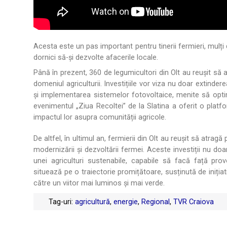
.
Acesta este un pas important pentru tinerii fermieri, mulți
dornici să-și dezvolte afacerile locale.
Până în prezent, 360 de legumicultori din Olt au reușit să 
domeniul agriculturii. Investițiile vor viza nu doar extinder
și implementarea sistemelor fotovoltaice, menite să optimi
evenimentul „Ziua Recoltei” de la Slatina a oferit o plat
impactul lor asupra comunității agricole.
De altfel, în ultimul an, fermierii din Olt au reușit să atr
modernizării și dezvoltării fermei. Aceste investiții nu do
unei agriculturi sustenabile, capabile să facă față pr
situează pe o traiectorie promițătoare, susținută de inițiativ
către un viitor mai luminos și mai verde.
Tag-uri:
agricultură
,
energie
,
Regional
,
TVR Craiova