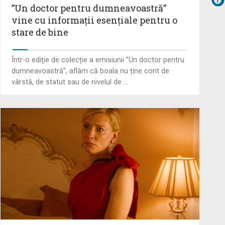
”Un doctor pentru dumneavoastră”
În direct şi în ...
vine cu informații esențiale pentru o
stare de bine
„Frații Jderi”, superproducția
inspirată din opera lui Mihail
Sadoveanu, la ...
Într-o ediţie de colecție a emisiunii ”Un doctor pentru
dumneavoastră”, aflăm că boala nu ține cont de
vârstă, de statut sau de nivelul de ...
”Un doctor pentru dumneavoastră”
vine cu informații esențiale pentru
o stare ...
Serialul „Toate pânzele sus!” ne
umple duminicile de aventură, la
TVR 2
Piesa „Un actor grăbit” a Laurei
Stoica – prima în topul
preferinţelor ...