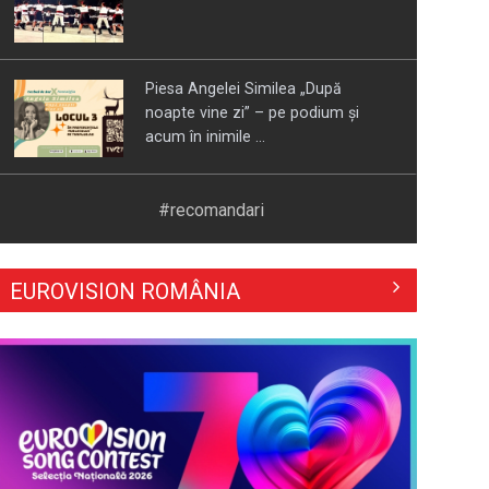
Piesa Angelei Similea „După
noapte vine zi” – pe podium şi
acum în inimile ...
Cum ne-a îmbolnăvit telefonul și
#recomandari
cum salvarea era mereu acolo: Mai
încet, fă ...
EUROVISION ROMÂNIA
Anda Călugăreanu cu „N-am
noroc” – a cincea cea mai votată
piesă în ...
„Cerul” trupei Proconsul – a şasea
cea mai votată piesă în concursul
„Cerbul ...