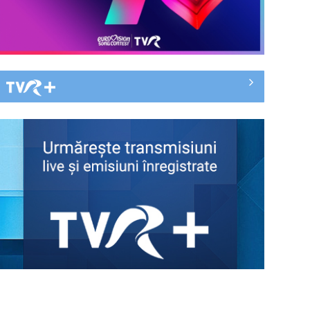
„Spune-mi”, piesa Monicăi Anghel
– a patra cea mai votată în
concursul ...
CONCACAF respinge planul FIFA de
privatizare parțială a activităților
comerciale
EVENIMENT ESTIVAL - Taberele
ARC – Acolo unde începe ACASĂ
TVR lansează un apel pentru
proiecte de emisiuni