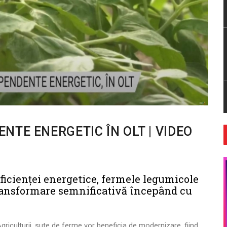
TE ENERGETIC ÎN OLT | VIDEO
 eficienței energetice, fermele legumicole
transformare semnificativă începând cu
griculturii, sute de ferme vor beneficia de modernizare, fiind