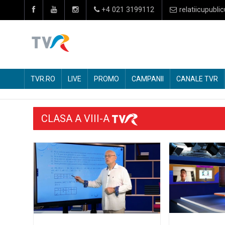
+4 021 3199112
relatiicupublic
TVR.RO
LIVE
PROMO
CAMPANII
CANALE TVR
CLASA A VIII-A