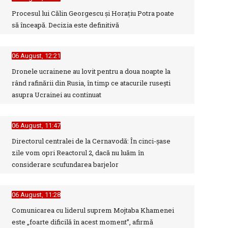
Procesul lui Călin Georgescu și Horațiu Potra poate
să înceapă. Decizia este definitivă
06 August, 12:21
Dronele ucrainene au lovit pentru a doua noapte la
rând rafinării din Rusia, în timp ce atacurile rusești
asupra Ucrainei au continuat
06 August, 11:47
Directorul centralei de la Cernavodă: În cinci-şase
zile vom opri Reactorul 2, dacă nu luăm în
considerare scufundarea barjelor
06 August, 11:28
Comunicarea cu liderul suprem Mojtaba Khamenei
este „foarte dificilă în acest moment”, afirmă