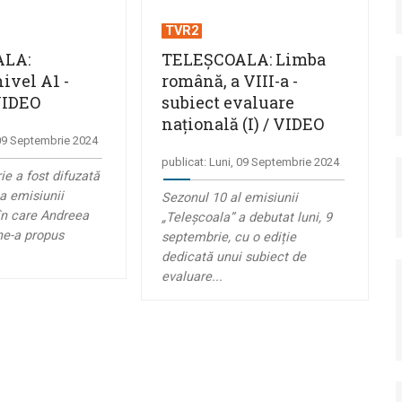
TVR2
ALA:
TELEȘCOALA: Limba
ivel A1 -
română, a VIII-a -
 VIDEO
subiect evaluare
națională (I) / VIDEO
 09 Septembrie 2024
publicat: Luni, 09 Septembrie 2024
ie a fost difuzată
ia emisiunii
Sezonul 10 al emisiunii
în care Andreea
„Teleșcoala” a debutat luni, 9
e-a propus
septembrie, cu o ediție
dedicată unui subiect de
evaluare...