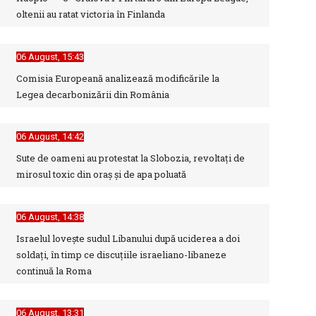
oltenii au ratat victoria în Finlanda
06 August, 15:43
Comisia Europeană analizează modificările la
Legea decarbonizării din România
06 August, 14:42
Sute de oameni au protestat la Slobozia, revoltați de
mirosul toxic din oraș și de apa poluată
06 August, 14:38
Israelul loveşte sudul Libanului după uciderea a doi
soldaţi, în timp ce discuţiile israeliano-libaneze
continuă la Roma
06 August, 13:31