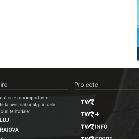
ire
Proiecte
ră cele mai importante
 la nivel naţional, prin cele
ouri teritoriale: