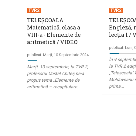
TVR2
TVR2
TELEȘCOALA:
TELEȘCO
Matematică, clasa a
Engleză, n
VIII-a - Elemente de
lecția 1 /
aritmetică / VIDEO
publicat: Luni,
publicat: Marţi, 10 Septembrie 2024
În 9 septembr
la TVR 2 ediț
Marți, 10 septembrie, la TVR 2,
„Teleșcoala” 
profesorul Costel Chiteş ne-a
Moldoveanu n
propus tema „Elemente de
prima...
aritmetică – recapitulare...