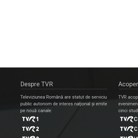
Despre TVR
Acoper
Televiziunea Română are statut de serviciu
TVR acope
public autonom de interes naţional şi emite
evenimente
pe nouă canale:
cinci studi