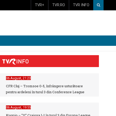
TVR+
TVR.RO
TVR INFO
06 August, 21:23
CFR Cluj – Tromsoe 0-5, înfrângere usturătoare
pentru ardeleni în turul 3 din Conference League
06 August, 19:55
Kuopio – ”U” Craiova 1-1 în turul 3 din Europa League,