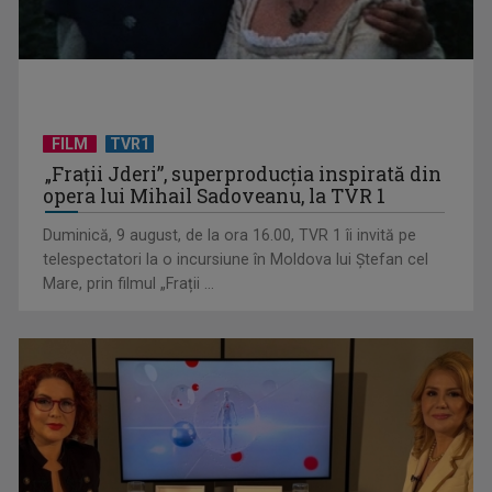
FILM
TVR1
„Spune-mi”, piesa Monicăi Anghel – a patra cea mai votată
„Frații Jderi”, superproducția inspirată din
în concursul ...
opera lui Mihail Sadoveanu, la TVR 1
Duminică, 9 august, de la ora 16.00, TVR 1 îi invită pe
telespectatori la o incursiune în Moldova lui Ștefan cel
Mare, prin filmul „Frații ...
CONCACAF respinge planul FIFA de privatizare parțială a