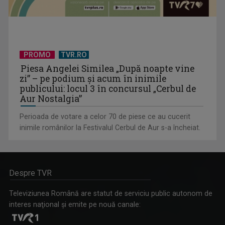
PROMO
TVR.RO
Piesa Angelei Similea „După noapte vine
zi” – pe podium şi acum în inimile
publicului: locul 3 în concursul „Cerbul de
Aur Nostalgia”
Perioada de votare a celor 70 de piese ce au cucerit
inimile românilor la Festivalul Cerbul de Aur s-a încheiat.
Despre TVR
Televiziunea Română are statut de serviciu public autonom de
interes naţional şi emite pe nouă canale: