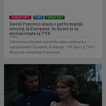
Anda Călugăreanu cu „N-am noroc” – a cincea cea mai
votată piesă în ...
TVRSPORT
TVR1
TVRSPORT
David Popovici atacă o performanţă
istorică la Europene. În direct şi în
exclusivitate la TVR
Televiziunea Română transmite ediţia centenară a
Campionatelor Europene de Nataţie. TVR Sport şi TVR 1
difuzează competiţia în perioada ...
„Cerul” trupei Proconsul – a şasea cea mai votată piesă în
concursul „Cerbul ...