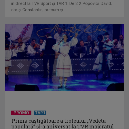
„Dansatoarea din umbră”, un thriller psihologic despre
în direct la TVR Sport şi TVR 1. De 2 X Popovici: David,
loialitate și ...
dar şi Constantin, precum şi ...
UNTOLD ONE, la Cluj-Napoca | VIDEO
PROMO
TVR1
Prima câştigătoare a trofeului „Vedeta
populară” şi-a aniversat la TVR majoratul