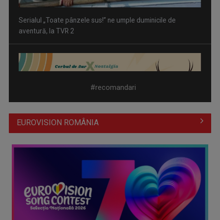
Piesa „Un actor grăbit” a Laurei Stoica – prima în topul
preferinţelor ...
#recomandari
EUROVISION ROMÂNIA
Cate Blanchett este „Blue Jasmine” – sâmbătă seară, la TVR
1