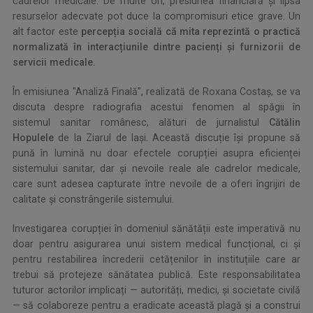
cadrelor medicale. De multe ori, presiunea financiară și lipsa
resurselor adecvate pot duce la compromisuri etice grave. Un
alt factor este
percepția socială că mita reprezintă o practică
normalizată în interacțiunile dintre pacienți și furnizorii de
servicii medicale.
În emisiunea "Analiză Finală", realizată de Roxana Costaș, se va
discuta despre radiografia acestui fenomen al spăgii în
sistemul sanitar românesc, alături de jurnalistul
Cătălin
Hopulele
de la Ziarul de Iași. Această discuție își propune să
pună în lumină nu doar efectele corupției asupra eficienței
sistemului sanitar, dar și nevoile reale ale cadrelor medicale,
care sunt adesea capturate între nevoile de a oferi îngrijiri de
calitate și constrângerile sistemului.
Investigarea corupției în domeniul sănătății este imperativă nu
doar pentru asigurarea unui sistem medical funcțional, ci și
pentru restabilirea încrederii cetățenilor în instituțiile care ar
trebui să protejeze sănătatea publică. Este responsabilitatea
tuturor actorilor implicați — autorități, medici, și societate civilă
— să colaboreze pentru a eradicate această plagă și a construi