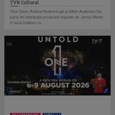
TVR Cultural
Clive Owen, Andrea Riseborough şi Gillian Anderson fac
parte din distribuţia producţiei regizate de James Marsh.
O nouă întâlnire cu ...
Piesa „Inimă, nu fi de piatră” a Corinei Chiriac ia argintul în
concursul ...
RECOMANDARI
TVRCLUJ