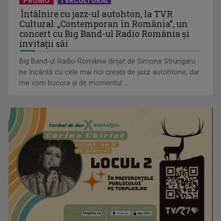
PROMO
TVRCULTURAL
Întâlnire cu jazz-ul autohton, la TVR
Cultural: „Contemporan în România”, un
concert cu Big Band-ul Radio România şi
invitaţii săi
Big Band-ul Radio România dirijat de Simona Strungaru
ne încântă cu cele mai noi creaţii de jazz autohtone, dar
me vom bucura şi de momentul ...
„Frații Jderi”, superproducția inspirată din opera lui Mihail
Sadoveanu, la ...