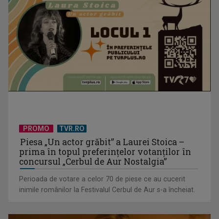
Un reper al cinematografiei mondiale, la TVR Cultural:
„Roma, oraș deschis”
PROMO
TVR.RO
Piesa „Un actor grăbit” a Laurei Stoica –
prima în topul preferinţelor votanţilor în
concursul „Cerbul de Aur Nostalgia”
Perioada de votare a celor 70 de piese ce au cucerit
inimile românilor la Festivalul Cerbul de Aur s-a încheiat.