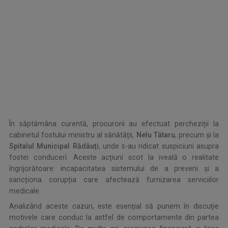
.
În săptămâna curentă, procurorii au efectuat percheziții la
cabinetul fostului ministru al sănătății,
Nelu Tătaru
, precum și la
Spitalul Municipal Rădăuți
, unde s-au ridicat suspiciuni asupra
fostei conduceri. Aceste acțiuni scot la iveală o realitate
îngrijorătoare: incapacitatea sistemului de a preveni și a
sancționa corupția care afectează furnizarea serviciilor
medicale.
Analizând aceste cazuri, este esențial să punem în discuție
motivele care conduc la astfel de comportamente din partea