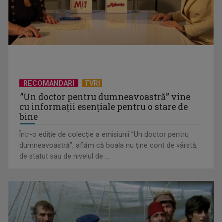
activităților comerciale
RECOMANDARI
TVRI
”Un doctor pentru dumneavoastră” vine
cu informații esențiale pentru o stare de
bine
Într-o ediţie de colecție a emisiunii ”Un doctor pentru
EVENIMENT ESTIVAL - Taberele ARC – Acolo unde începe
dumneavoastră”, aflăm că boala nu ține cont de vârstă,
ACASĂ
de statut sau de nivelul de ...