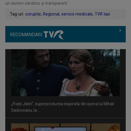
un sistem sănătos și transparent.
Tag-uri:
coruptie
,
Regional
,
servicii medicale
,
TVR Iasi
RECOMANDARI
”Un doctor pentru dumneavoastră” vine cu informații
esențiale pentru o stare ...