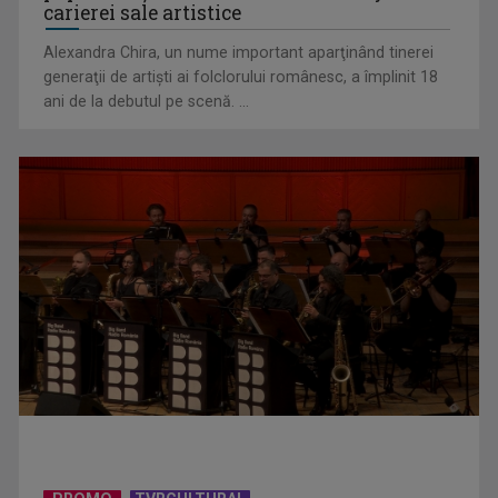
carierei sale artistice
Alexandra Chira, un nume important aparţinând tinerei
generaţii de artişti ai folclorului românesc, a împlinit 18
ani de la debutul pe scenă. ...
Telespectatorii TVR 2 văd comedia „Divorţ din dragoste”, cu
Horaţiu Mălăele ...
David Popovici atacă o performanţă istorică la Europene. În
direct şi în ...