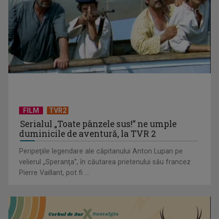
TVR lansează un apel pentru proiecte de emisiuni
FILM
TVR2
Serialul „Toate pânzele sus!” ne umple
duminicile de aventură, la TVR 2
Peripeţiile legendare ale căpitanului Anton Lupan pe
velierul „Speranţa”, în căutarea prietenului său francez
Pierre Vaillant, pot fi ...
"Robin Hood"-ul serialelor coreene: "Iljimae, hoţul fantomă",
la TVR 1