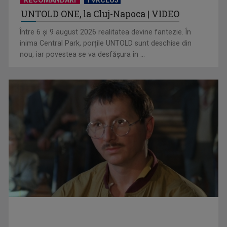
UNTOLD ONE, la Cluj-Napoca | VIDEO
Hora care unește generații | VIDEO
Între 6 și 9 august 2026 realitatea devine fantezie. În
inima Central Park, porțile UNTOLD sunt deschise din
nou, iar povestea se va desfășura în ...
Piesa Angelei Similea „După noapte vine zi” – pe podium şi
acum în inimile ...