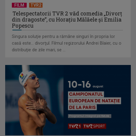
FILM
TVR2
Telespectatorii TVR 2 văd comedia „Divorţ
din dragoste”, cu Horaţiu Mălăele şi Emilia
Popescu
Singura soluţie pentru a rămâne singuri în propria lor
casă este... divorţul. Filmul regizorului Andrei Blaier, cu o
Cum ne-a îmbolnăvit telefonul și cum salvarea era mereu
distribuţie de zile mari, se ...
acolo: Mai încet, fă ...