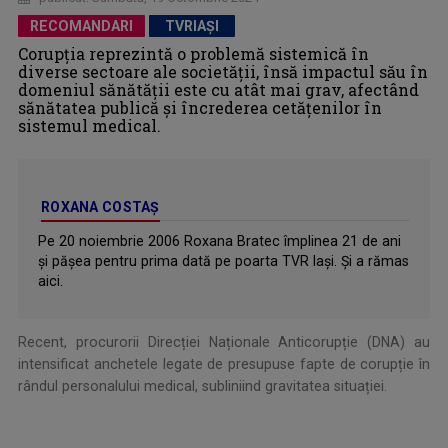
RECOMANDARI
TVRIAȘI
Corupția reprezintă o problemă sistemică în
diverse sectoare ale societății, însă impactul său în
domeniul sănătății este cu atât mai grav, afectând
sănătatea publică și încrederea cetățenilor în
sistemul medical.
ROXANA COSTAŞ
Pe 20 noiembrie 2006 Roxana Bratec împlinea 21 de ani
şi păşea pentru prima dată pe poarta TVR Iaşi. Şi a rămas
aici.
Recent, procurorii Direcției Naționale Anticorupție (DNA) au
intensificat anchetele legate de presupuse fapte de corupție în
rândul personalului medical, subliniind gravitatea situației.
.