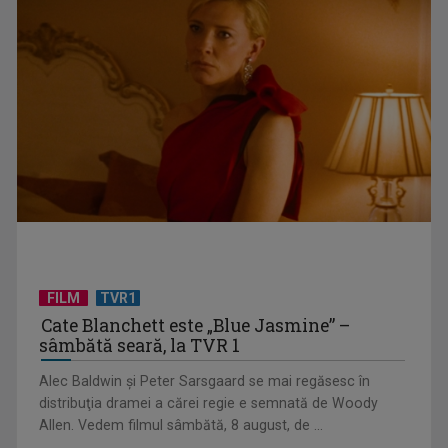
Federația SANITAS suspendă temporar greva generală din
sistemul sanitar
FILM
TVR1
Cate Blanchett este „Blue Jasmine” –
sâmbătă seară, la TVR 1
„E cool să fii cult!”, în curând la TVR 1 și TVR 2
Alec Baldwin şi Peter Sarsgaard se mai regăsesc în
distribuţia dramei a cărei regie e semnată de Woody
Allen. Vedem filmul sâmbătă, 8 august, de ...