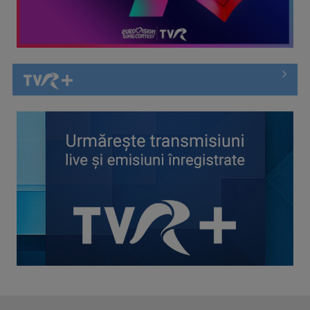
Spectacol total la TVR: David Popovici și tricolorii luptă
pentru aur la ...