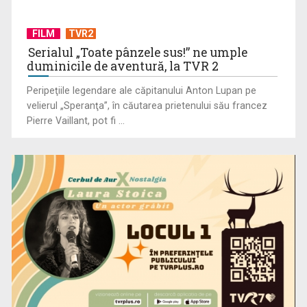
FILM
TVR2
Serialul „Toate pânzele sus!” ne umple
duminicile de aventură, la TVR 2
Peripeţiile legendare ale căpitanului Anton Lupan pe
velierul „Speranţa”, în căutarea prietenului său francez
Pierre Vaillant, pot fi ...
(P) Ce poate însemna faptul că un copil evită conversațiile,
deși aude și ...