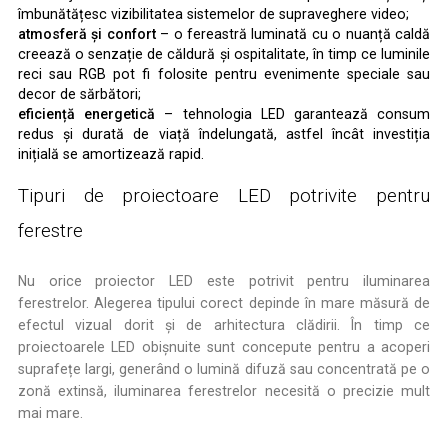
îmbunătățesc vizibilitatea sistemelor de supraveghere video;
atmosferă și confort
– o fereastră luminată cu o nuanță caldă
creează o senzație de căldură și ospitalitate, în timp ce luminile
reci sau RGB pot fi folosite pentru evenimente speciale sau
decor de sărbători;
eficiență energetică
– tehnologia LED garantează consum
redus și durată de viață îndelungată, astfel încât investiția
inițială se amortizează rapid.
Tipuri de proiectoare LED potrivite pentru
ferestre
Nu orice proiector LED este potrivit pentru iluminarea
ferestrelor. Alegerea tipului corect depinde în mare măsură de
efectul vizual dorit și de arhitectura clădirii. În timp ce
proiectoarele LED obișnuite sunt concepute pentru a acoperi
suprafețe largi, generând o lumină difuză sau concentrată pe o
zonă extinsă, iluminarea ferestrelor necesită o precizie mult
mai mare.