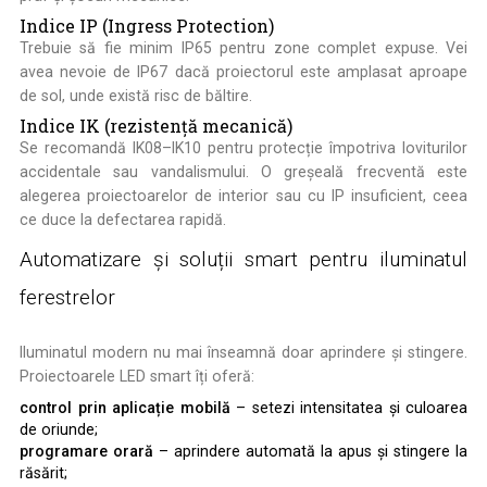
Indice IP (Ingress Protection)
Trebuie să fie minim IP65 pentru zone complet expuse. Vei
avea nevoie de IP67 dacă proiectorul este amplasat aproape
de sol, unde există risc de băltire.
Indice IK (rezistență mecanică)
Se recomandă IK08–IK10 pentru protecție împotriva loviturilor
accidentale sau vandalismului. O greșeală frecventă este
alegerea proiectoarelor de interior sau cu IP insuficient, ceea
ce duce la defectarea rapidă.
Automatizare și soluții smart pentru iluminatul
ferestrelor
Iluminatul modern nu mai înseamnă doar aprindere și stingere.
Proiectoarele LED smart îți oferă:
control prin aplicație mobilă
– setezi intensitatea și culoarea
de oriunde;
programare orară
– aprindere automată la apus și stingere la
răsărit;