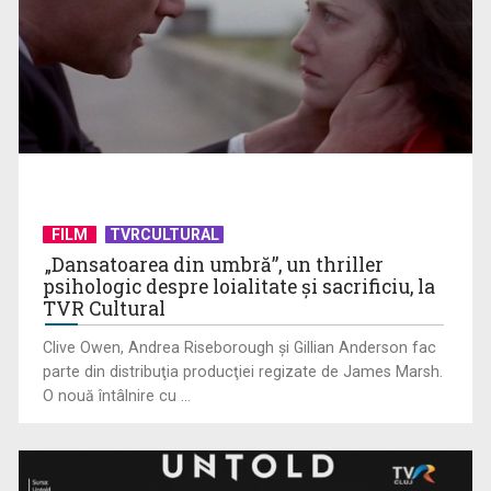
FILM
TVRCULTURAL
(P) De ce psihologii spun că un card cadou e, de fapt, un
„Dansatoarea din umbră”, un thriller
psihologic despre loialitate și sacrificiu, la
cadou mai bun ...
TVR Cultural
Clive Owen, Andrea Riseborough şi Gillian Anderson fac
parte din distribuţia producţiei regizate de James Marsh.
O nouă întâlnire cu ...