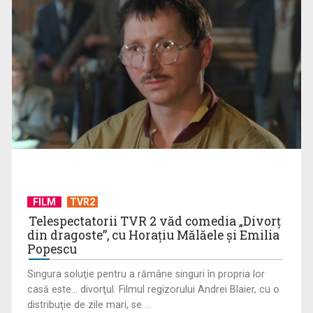
(P) Deratizare și dezinsecție: cum rezolvi o infestare de la
primele semne ...
FILM
TVR2
Telespectatorii TVR 2 văd comedia „Divorţ
din dragoste”, cu Horaţiu Mălăele şi Emilia
Popescu
Singura soluţie pentru a rămâne singuri în propria lor
casă este... divorţul. Filmul regizorului Andrei Blaier, cu o
distribuţie de zile mari, se ...