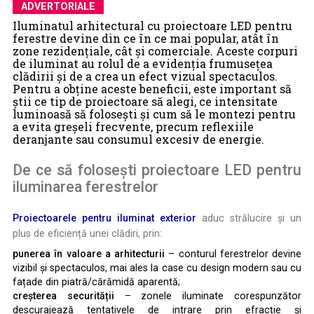
ADVERTORIALE
Iluminatul arhitectural cu proiectoare LED pentru
ferestre devine din ce în ce mai popular, atât în
zone rezidențiale, cât și comerciale. Aceste corpuri
de iluminat au rolul de a evidenția frumusețea
clădirii și de a crea un efect vizual spectaculos.
Pentru a obține aceste beneficii, este important să
știi ce tip de proiectoare să alegi, ce intensitate
luminoasă să folosești și cum să le montezi pentru
a evita greșeli frecvente, precum reflexiile
deranjante sau consumul excesiv de energie.
De ce să folosești proiectoare LED pentru
iluminarea ferestrelor
Proiectoarele pentru iluminat exterior
aduc strălucire și un
plus de eficiență unei clădiri, prin:
punerea în valoare a arhitecturii
– conturul ferestrelor devine
vizibil și spectaculos, mai ales la case cu design modern sau cu
fațade din piatră/cărămidă aparentă;
creșterea securității
– zonele iluminate corespunzător
descurajează tentativele de intrare prin efracție și