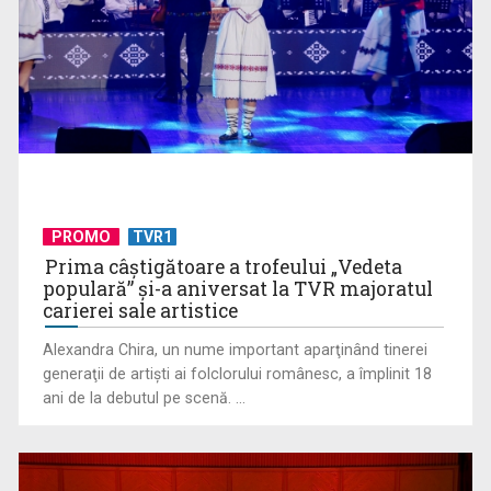
(P) Beneficiile automatizării în marketingul digital –
PROMO
TVR1
recomandările White Image
Prima câştigătoare a trofeului „Vedeta
populară” şi-a aniversat la TVR majoratul
carierei sale artistice
Alexandra Chira, un nume important aparţinând tinerei
generaţii de artişti ai folclorului românesc, a împlinit 18
ani de la debutul pe scenă. ...