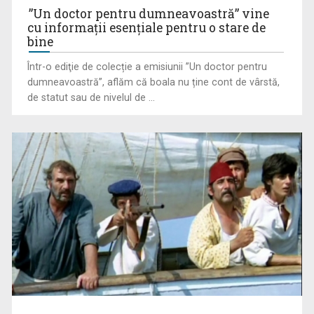
”Un doctor pentru dumneavoastră” vine
cu informații esențiale pentru o stare de
bine
Într-o ediţie de colecție a emisiunii ”Un doctor pentru
dumneavoastră”, aflăm că boala nu ține cont de vârstă,
(P) Finanțarea în rate pentru panouri fotovoltaice: cum
de statut sau de nivelul de ...
funcționează și ce ...
(P) Detoxifierea digitală la copii: Cum reconstruim atenția
prin jocul liber?