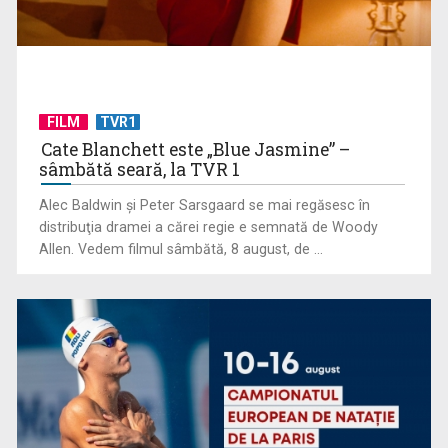
FILM
TVR1
Cate Blanchett este „Blue Jasmine” –
sâmbătă seară, la TVR 1
Alec Baldwin şi Peter Sarsgaard se mai regăsesc în
distribuţia dramei a cărei regie e semnată de Woody
(P) Achizițiile publice depășesc 54 miliarde de lei în primul
Allen. Vedem filmul sâmbătă, 8 august, de ...
trimestru din ...