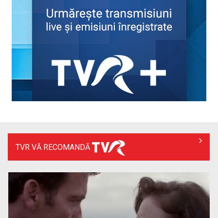
(P) Programări non-stop: cum umple un sistem online
golurile din agenda ...
TVR VĂ RECOMANDĂ
(P) Cum planifici un weekend cultural fără să cheltuiești mult