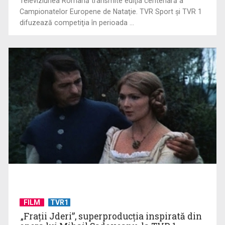
Televiziunea Română transmite ediţia centenară a
Campionatelor Europene de Nataţie. TVR Sport şi TVR 1
difuzează competiţia în perioada ...
(P) Cum să montezi televizorul pe perete ca un profesionist
FILM
TVR1
„Frații Jderi”, superproducția inspirată din
(P) De ce investesc tot mai mulți profesioniști în educație