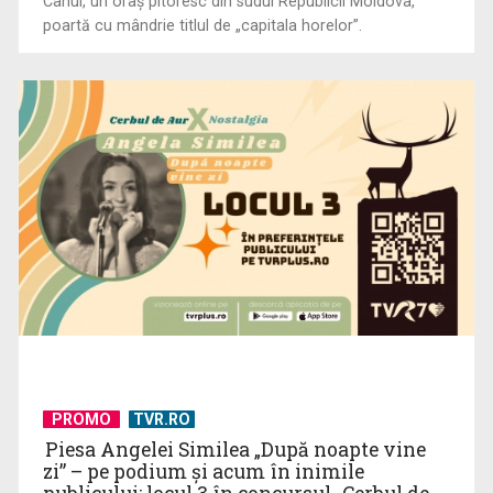
Cahul, un oraș pitoresc din sudul Republicii Moldova,
poartă cu mândrie titlul de „capitala horelor”.
PROMO
TVR.RO
Piesa Angelei Similea „După noapte vine
zi” – pe podium şi acum în inimile