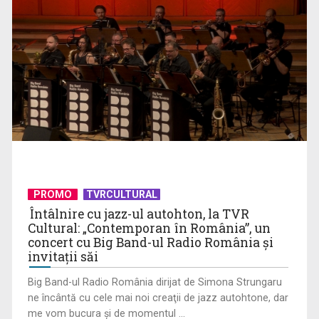
(P) Se poate pune dantură fixă pe implanturi într-o singură
zi? Cum ...
PROMO
TVRCULTURAL
Întâlnire cu jazz-ul autohton, la TVR
Cultural: „Contemporan în România”, un
concert cu Big Band-ul Radio România şi
(P) 5 platforme de meditații online din România în 2026
invitaţii săi
Big Band-ul Radio România dirijat de Simona Strungaru
ne încântă cu cele mai noi creaţii de jazz autohtone, dar
me vom bucura şi de momentul ...