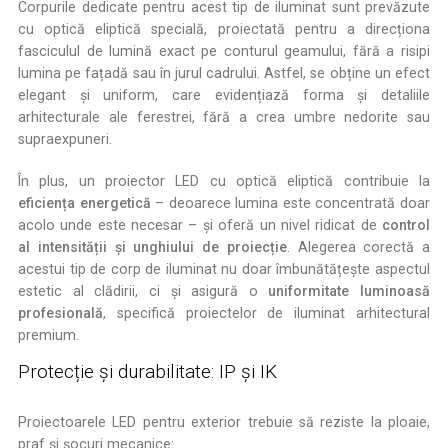
Corpurile dedicate pentru acest tip de iluminat sunt prevăzute
cu optică eliptică specială, proiectată pentru a direcționa
fasciculul de lumină exact pe conturul geamului, fără a risipi
lumina pe fațadă sau în jurul cadrului. Astfel, se obține un efect
elegant și uniform, care evidențiază forma și detaliile
arhitecturale ale ferestrei, fără a crea umbre nedorite sau
supraexpuneri.
În plus, un proiector LED cu optică eliptică contribuie la
eficiența energetică
– deoarece lumina este concentrată doar
acolo unde este necesar – și oferă un nivel ridicat de
control
al intensității și unghiului de proiecție
. Alegerea corectă a
acestui tip de corp de iluminat nu doar îmbunătățește aspectul
estetic al clădirii, ci și asigură o
uniformitate luminoasă
profesională
, specifică proiectelor de iluminat arhitectural
premium.
Protecție și durabilitate: IP și IK
Proiectoarele LED pentru exterior trebuie să reziste la ploaie,
praf și șocuri mecanice: