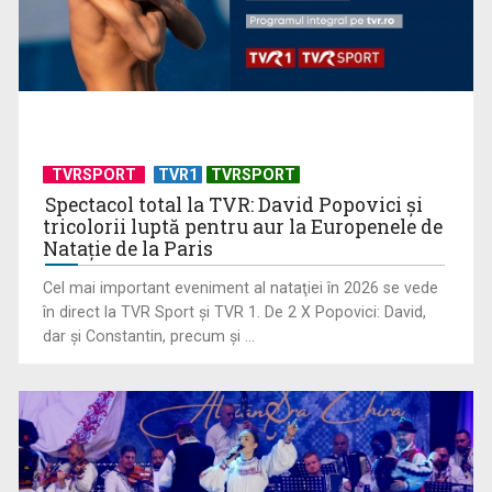
(P) Aparatul ascuns din bucătărie care schimbă regulile
jocului acasă
TVRSPORT
TVR1
TVRSPORT
Spectacol total la TVR: David Popovici și
tricolorii luptă pentru aur la Europenele de
Natație de la Paris
Cel mai important eveniment al nataţiei în 2026 se vede
în direct la TVR Sport şi TVR 1. De 2 X Popovici: David,
dar şi Constantin, precum şi ...
(P) Experimenteaza.ro transformă orice cadou într-o
experiență memorabilă