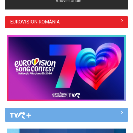
#advertoriale
scurte: ...
EUROVISION ROMÂNIA
(P) Nouă eră a spațiilor exterioare: ce caută europenii când
transformă ...