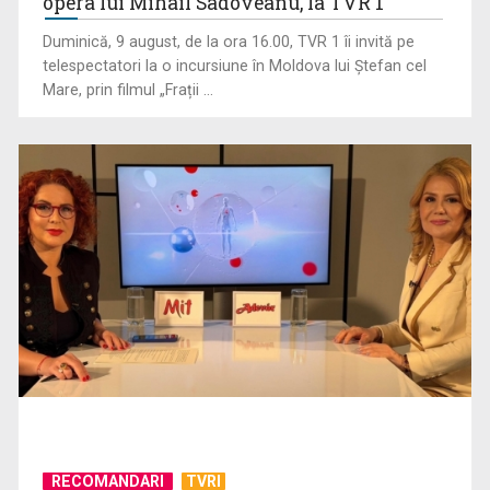
opera lui Mihail Sadoveanu, la TVR 1
executivă, chiar ...
Duminică, 9 august, de la ora 16.00, TVR 1 îi invită pe
telespectatori la o incursiune în Moldova lui Ștefan cel
Mare, prin filmul „Frații ...
(P) Sandale elegante pentru fetițe: 10 modele pentru
evenimente speciale
RECOMANDARI
TVRI