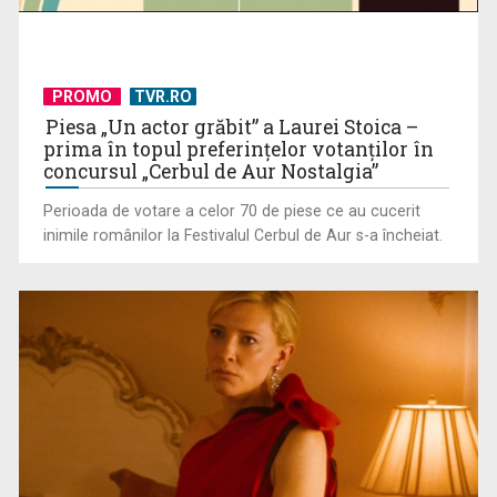
PROMO
TVR.RO
(P) Eficiența Costurilor în Ortodonție: De ce Aparatul Dentar
Piesa „Un actor grăbit” a Laurei Stoica –
Metalic Rămâne ...
prima în topul preferinţelor votanţilor în
concursul „Cerbul de Aur Nostalgia”
Perioada de votare a celor 70 de piese ce au cucerit
inimile românilor la Festivalul Cerbul de Aur s-a încheiat.
(P) Au sfidat toate prognozele într-o piață aflată sub
presiune. Povestea ...