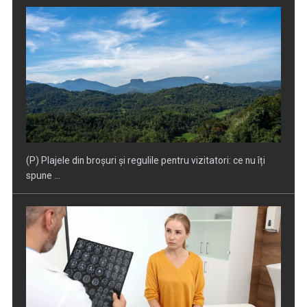
(P) Plajele din broșuri și regulile pentru vizitatori: ce nu îți
spune ...
(P) Migrene frecvente: când recomandă neurologul un RMN
cerebral?