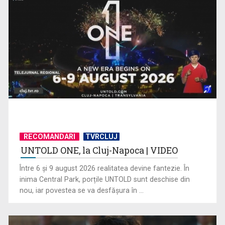
(P) Cum să creezi un interior în care să te simți acasă
RECOMANDARI
TVRCLUJ
UNTOLD ONE, la Cluj-Napoca | VIDEO
Între 6 și 9 august 2026 realitatea devine fantezie. În
(P) 7 produse pe care să NU le expediezi niciodată fără folie
inima Central Park, porțile UNTOLD sunt deschise din
cu bule
nou, iar povestea se va desfășura în ...