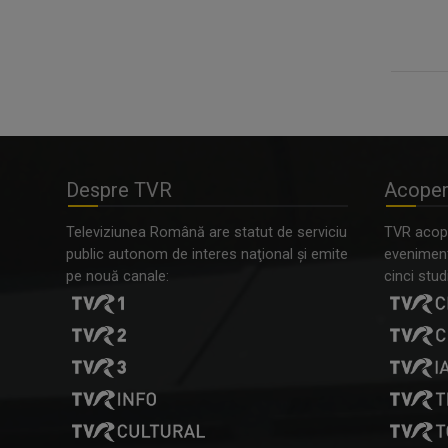
Despre TVR
Acoper
Televiziunea Română are statut de serviciu
TVR acope
public autonom de interes naţional şi emite
evenimente
pe nouă canale:
cinci studi