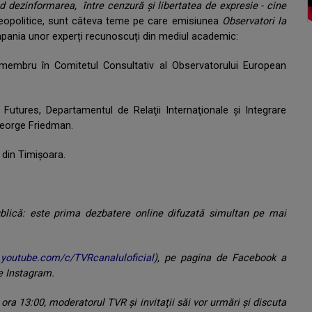
nd dezinformarea, între cenzură și libertatea de expresie - cine
ți geopolitice, sunt câteva teme pe care emisiunea
Observatori la
pania unor experți recunoscuți din mediul academic:
embru în Comitetul Consultativ al Observatorului European
l Futures, Departamentul de Relaţii Internaţionale şi Integrare
George Friedman.
t din Timișoara.
ublică: este prima dezbatere online difuzată simultan pe mai
.youtube.com/c/TVRcanaluloficial
), pe pagina de Facebook a
pe Instagram.
la ora 13:00, moderatorul TVR şi invitaţii săi vor urmări şi discuta