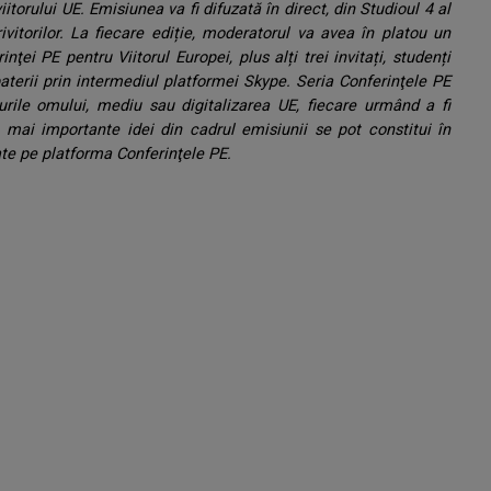
torului UE. Emisiunea va fi difuzată în direct, din Studioul 4 al
rivitorilor. La fiecare ediție, moderatorul va avea în platou un
ei PE pentru Viitorul Europei, plus alți trei invitați, studenți
aterii prin intermediul platformei Skype. Seria Conferinţele PE
turile omului, mediu sau digitalizarea UE, fiecare urmând a fi
 mai importante idei din cadrul emisiunii se pot constitui în
tate pe platforma Conferinţele PE.