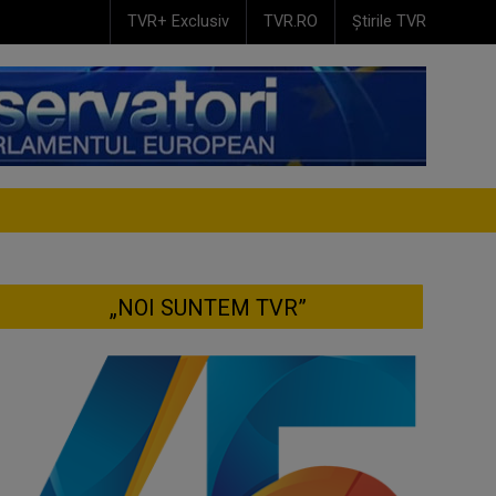
TVR+ Exclusiv
TVR.RO
Știrile TVR
„NOI SUNTEM TVR”