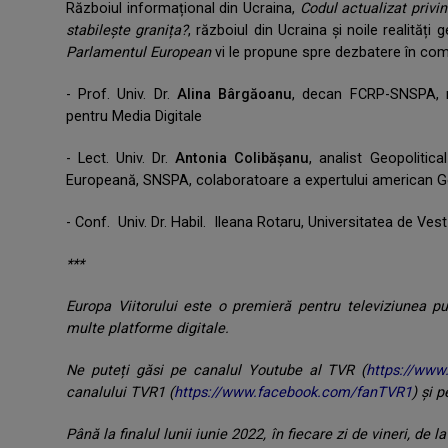
Războiul informațional din Ucraina,
Codul actualizat privi
stabilește granița?
, războiul din Ucraina și noile realită
Parlamentul European
vi le propune spre dezbatere în com
- Prof. Univ. Dr.
Alina Bârgăoanu
, decan FCRP-SNSPA, m
pentru Media Digitale
- Lect. Univ. Dr.
Antonia Colibășanu
, analist Geopolitica
Europeană, SNSPA, colaboratoare a expertului american 
- Conf. Univ. Dr. Habil. Ileana Rotaru, Universitatea de Ves
***
Europa Viitorului este o premieră pentru televiziunea p
multe platforme digitale.
Ne puteți găsi pe canalul Youtube al TVR (
https://www
canalului TVR1 (
https://www.facebook.com/fanTVR1
) și 
Până la finalul lunii iunie 2022, în fiecare zi de vineri, de 